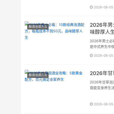
排尿一次，其中
2026-08-05
约38%的人
绪低落甚至跌倒
2026年
酿酒泡酒方法
味醇厚人
2026年男士
是中式养生中
酿，不仅是味
2026-08-05
据自身需求定··
2026年
酿酒泡酒方法
2026年甘草
竟能变身养生
今天咱们就掰
酒：千年智慧
2026-08-05
药有功”。现代