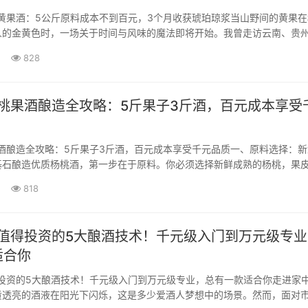
酿黄果酒：5公斤原料成本不到百元，3个月收获琥珀琼浆当山野间的黄果
人的金黄色时，一场关于时间与风味的魔法即将开始。我曾走访云南、贵
，发现许多酿酒高手都遵循着"七分···
828
杨桃果酒酿造全攻略：5斤果子3斤酒，百元成本享受
果酒酿造全攻略：5斤果子3斤酒，百元成本享受千元品质一、原料选择：
基石酿造优质杨桃酒，第一步在于原料。你必须选择新鲜成熟的杨桃，果
、无损伤腐烂是关键。过熟或未成熟的果子都会显著影响最终品质。建议
818
均匀的杨桃，这能保证发酵过程更稳定。经验表明，每5斤新鲜杨桃大约能
··
最值得投资的5大酿酒技术！千元级入门到万元级专
适合你
得投资的5大酿酒技术！千元级入门到万元级专业，总有一款适合你走进家
黄透亮的酒液在阳光下闪烁，这是多少爱酒人梦想中的场景。然而，面对