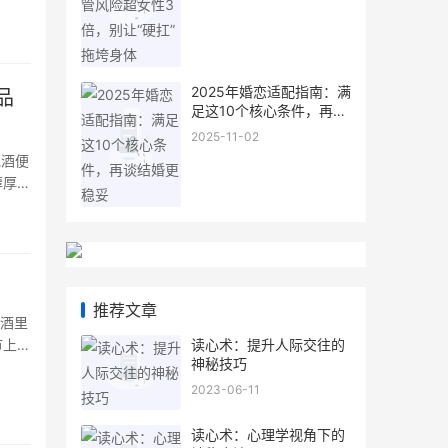
高，
、情
2025年婚恋适配指南：满
品
足这10个核心条件，再谈
结婚更稳妥
2025-11-02
泡酒便
醇厚佳
中，根
推荐文章
进酒里
读心术：提升人际交往的
节上。
神秘技巧
草泡
和众
2023-06-11
读心术：心理学视角下的