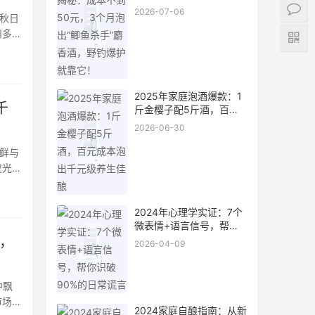
杀手”麝香酒，野钓爆护就
2026-07-06
在秋日
靠它！
州多个
2025年家庭泡酒爆款：1
千
斤金樱子配5斤酒，百元
成本泡出千元级养生佳酿
2026-06-30
新鲜与
皮光
挑选同
产出
2024年心理学实证：7个
微表情+语言信号，帮你
识破90%的日常谎言
业，
2026-04-09
中飘
市场上
2024家庭自酿指南：从新