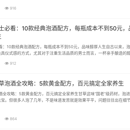
24.7%的人达到两次及以上。对于40岁以上的中老年群体，这个比例更
916
饱受频繁起夜的困扰。这不仅影响睡眠质量，长期如此还可能增加白天疲劳
的风险。在寻求缓解方法时，···
男士必看：10款经典泡酒配方，每瓶成本不到50元，
生
必看：10款经典泡酒配方，每瓶成本不到50元，品味醇厚人生自古以来，
极具仪式感的方式，尤其对于注重生活品质的男士而言，一杯亲手酿造的
蕾的享受，更是个人品味与生活情趣的体现。将食材的营养与风味融入酒
912
·
甘草泡酒全攻略：5款黄金配方，百元搞定全家养生
泡酒全攻略：5款黄金配方，百元搞定全家养生甘草这味“国老”级药材，泡
法宝。但很多人泡了几年，不是味道发苦就是效果平平，问题往往出在细
开揉碎了讲，从选材到品鉴，让你一次掌握甘草泡酒的所有门道。一、甘
酿出的养生精华甘草入酒的历史，最早能追溯到《神农本草经》记载的“调
864
研究证实，甘草中的甘草酸、···