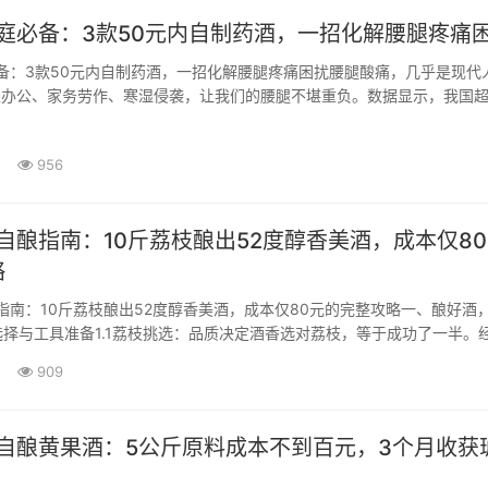
家庭必备：3款50元内自制药酒，一招化解腰腿疼痛
必备：3款50元内自制药酒，一招化解腰腿疼痛困扰腰腿酸痛，几乎是现代
久坐办公、家务劳作、寒湿侵袭，让我们的腰腿不堪重负。数据显示，我国
人曾经或正在经历腰腿疼痛的困扰。在民间，药酒疗法传承千年，成为许多
但药酒真的如此神奇吗？今天，就让···
956
庭自酿指南：10斤荔枝酿出52度醇香美酒，成本仅8
略
酿指南：10斤荔枝酿出52度醇香美酒，成本仅80元的完整攻略一、酿好酒
择与工具准备1.1荔枝挑选：品质决定酒香选对荔枝，等于成功了一半。
常说："三分工艺，七分原料"。对于家庭自酿，我们推荐以下品种：妃子
909
香气清雅，糯米糍甜度高且核小。这些品种在成熟期（6-7月）能达到18
，是酿酒的理想选择。成熟度把控至关重···
庭自酿黄果酒：5公斤原料成本不到百元，3个月收获