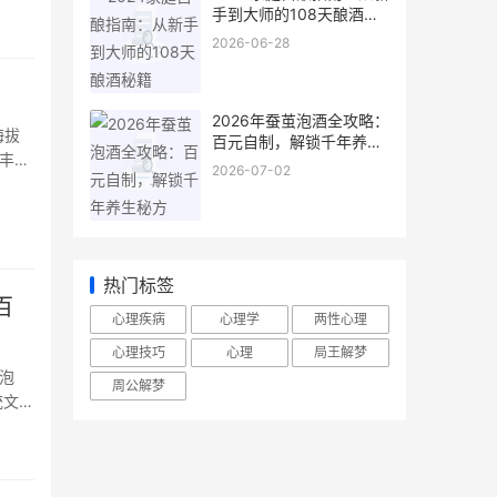
酿酒
手到大师的108天酿酒秘
金标准
籍
2026-06-28
2026年蚕茧泡酒全攻略：
海拔
百元自制，解锁千年养生
丰富
秘方
2026-07-02
野精华
热门标签
百
心理疾病
心理学
两性心理
心理技巧
心理
局王解梦
泡
周公解梦
统文化
比到