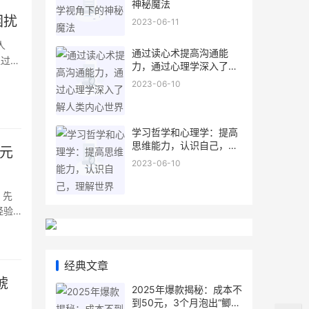
神秘魔法
困扰
2023-06-11
人
通过读心术提高沟通能
超过
力，通过心理学深入了解
人缓
人类内心世界
2023-06-10
学习哲学和心理学：提高
思维能力，认识自己，理
0元
解世界
2023-06-10
，先
经验
笑果肉
-
经典文章
琥
2025年爆款揭秘：成本不
到50元，3个月泡出“鲫鱼