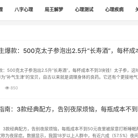
理
八字心理
局王解梦
心理测试
心理疾病
养生爆款：500克太子参泡出2.5升“长寿酒”，每杯成
爆款：500克太子参泡出2.5升“长寿酒”，每杯成本不到3块钱！太子参，这
为“补气生津”的宝贝，自古以来就是调理身体的良药。它还有个更接地气
听起来就透着股温和亲切劲儿。把太子参和白酒结···
850
酒指南：3款经典配方，告别夜尿烦恼，每瓶成本不到
南：3款经典配方，告别夜尿烦恼，每瓶成本不到50元夜里被尿意打断睡眠
称为夜尿症。数据显示，我国18岁以上人群中，有近六成（57.5%）夜