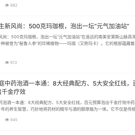
技术培训，究竟哪家才是真正的"金手指"？今天，就让一位从业20年的
982
开迷雾，找到最适合您的酿酒之路。一、辨别真功夫：专业酿酒机构的黄
养生新风尚：500克玛珈根，泡出一坛“元气加油站”
新风尚：500克玛珈根，泡出一坛“元气加油站”在遥远的南美安第斯山脉高
种被誉为“秘鲁人参”的珍稀植物——玛珈（又称玛卡）。它的根部蕴藏着
被当地居民沿用数百年，视作增强体力、焕发活力的天然馈赠。将这份山
生了玛珈泡酒这一传统养生方···
913
家庭中药泡酒一本通：8大经典配方、5大安全红线，
出千金疗效
中药泡酒一本通：8大经典配方、5大安全红线，百元预算泡出千金疗效中药
千年的养生智慧，巧妙地将药材的精华与酒的醇厚融为一体。它不仅是传
种亲民的日常保健方式。然而，泡酒绝非简单的“药材加酒”，从选材、配
945
个环节都藏着学问，也潜藏着风险。今天，我们···