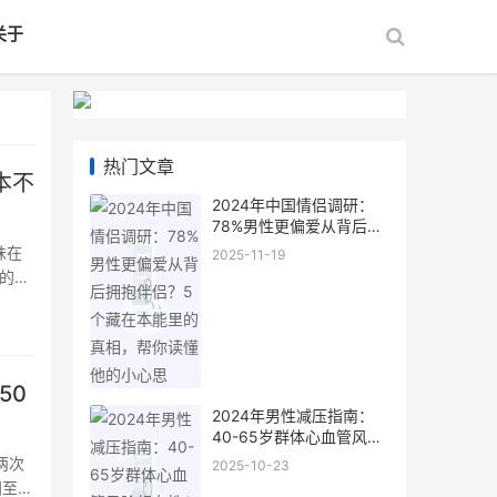
关于
热门文章
本不
2024年中国情侣调研：
78%男性更偏爱从背后拥
抱伴侣？5个藏在本能里
味在
2025-11-19
的真相，帮你读懂他的小
的名
心思
50
2024年男性减压指南：
40-65岁群体心血管风险
超女性3倍，别让“硬扛”拖
两次
2025-10-23
垮身体
间至少