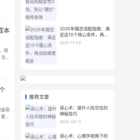
养生暖
丁香泡
2025年婚恋适配指南：满
成本
足这10个核心条件，再谈
结婚更稳妥
2025-11-02
、锁
。当锁
的家
个
推荐文章
读心术：提升人际交往的
便是高
神秘技巧
，更能
2023-06-11
读心术：心理学视角下的