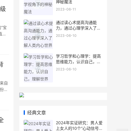
神秘魔法
高级
2023-06-11
通过读心术提高沟通能
“宝
力，通过心理学深入了解
人类内心世界
直接
2023-06-10
趣——
天，我
学习哲学和心理学：提高
思维能力，认识自己，理
背
解世界
2023-06-10
颗来自
份甜
传统手
经典文章
全
2024年实证研究：男人爱
上女人的10个“心动信号”