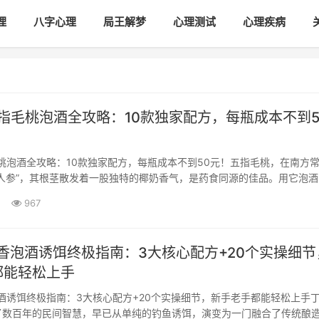
理
八字心理
局王解梦
心理测试
心理疾病
五指毛桃泡酒全攻略：10款独家配方，每瓶成本不到5
毛桃泡酒全攻略：10款独家配方，每瓶成本不到50元！五指毛桃，在南方
人参”，其根茎散发着一股独特的椰奶香气，是药食同源的佳品。用它泡酒
已久的养生智慧。酒，作为天然的溶剂，能充分萃取出五指毛桃中健脾补
967
络的有效成分。今天，···
丁香泡酒诱饵终极指南：3大核心配方+20个实操细节
都能轻松上手
泡酒诱饵终极指南：3大核心配方+20个实操细节，新手老手都能轻松上手
了数百年的民间智慧，早已从单纯的钓鱼诱饵，演变为一门融合了传统酿