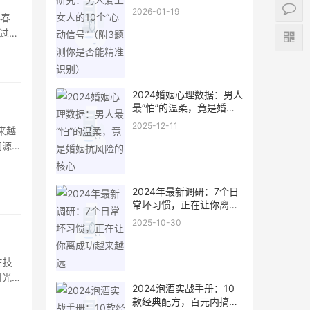
（附3题测你是否能精准
2026-01-19
年春
识别）
过瓶
作为在
2024婚姻心理数据：男人
最“怕”的温柔，竟是婚姻
抗风险的核心
2025-12-11
来越
同源食
的功效
，以
2024年最新调研：7个日
常坏习惯，正在让你离成
功越来越远
2025-10-30
生技
时光与
2024泡酒实战手册：10
女士，
款经典配方，百元内搞定
，为家