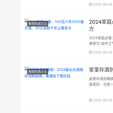
2026-08-06
庭养生提供了可
2024家
酿酒泡酒方法
方
2024家庭必
被誉为"血中
款流传千年的
2026-08-06
朴素的原料，化
家里存酒别
酿酒泡酒方法
家里存酒别瞎搞
是爱好，也是
能风味尽失，
储存与制作方
2026-08-06
酒、品酒那些事儿