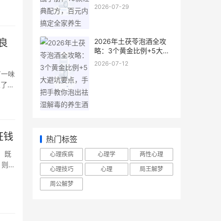
全家养生
2026-07-29
良
2026年土茯苓泡酒全攻
略：3个黄金比例+5大避
坑要点，手把手教你泡出
2026-07-12
祛湿解毒的养生酒
有一味
生了一
何用最
·
枉钱
热门标签
，既
心理疾病
心理学
两性心理
，则可
心理技巧
心理
局王解梦
科学的
周公解梦
酒、泡