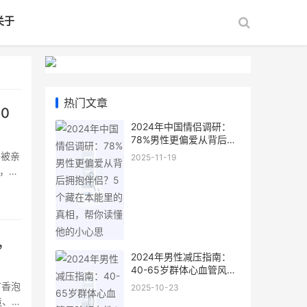
关于
热门文章
0
2024年中国情侣调研：
78%男性更偏爱从背后拥
抱伴侣？5个藏在本能里
常被亲
2025-11-19
的真相，帮你读懂他的小
，是
心思
肺、行
，
2024年男性减压指南：
40-65岁群体心血管风险
超女性3倍，别让“硬扛”拖
丁香泡
2025-10-23
垮身体
造、药