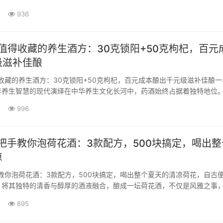
调配的精致手艺。无论是为了在垂钓时吸引更多鱼儿，还是为了泡制一坛
936
握其背后的科学原理与实操细节，都至关重要。今天，我们就来彻底拆解
从最基础的诱饵配方，到进···
最值得收藏的养生酒方：30克锁阳+50克枸杞，百元
级滋补佳酿
得收藏的养生酒方：30克锁阳+50克枸杞，百元成本酿出千元级滋补佳酿一
年养生智慧的现代演绎在中华养生文化长河中，药酒始终占据着独特地位
再融入50度优质白酒，一场奇妙的养生化学反应就此展开。这瓶看似简单
996
凝聚着古人对···
手把手教你泡荷花酒：3款配方，500块搞定，喝出整
凉
手教你泡荷花酒：3款配方，500块搞定，喝出整个夏天的清凉荷花，自古
。将其独特的清香与醇厚的酒液融合，酿成一坛荷花酒，不仅是风雅之事
的芬芳。自己动手酿造，乐趣与成就感并存。本文将为你系统梳理三···
895