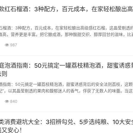
爆款红石榴酒：3种配方，百元成本，在家轻松酿出
红石榴酒：3种配方，百元成本，在家轻松酿出高级感红石榴，这晶莹剔透的
颜值高，营养更是丰富。把它酿成酒，那种酸甜交织、醇厚回甘的滋味，比
分深邃的层次感。自己动手做红石榴酒，不只是为了喝，更是一种生活情
987
酒液中慢慢释放出宝石红的色泽，时间仿佛都沉淀在了那一罐醇香里。今
家庭泡酒指南：50元搞定一罐荔枝精泡酒，甜蜜诱惑
法则
泡酒指南：50元搞定一罐荔枝精泡酒，甜蜜诱惑背后的安全法则荔枝，这
妃”，以其晶莹剔透的果肉和馥郁迷人的香气，俘获了无数人的味蕾。当这
液相遇，便诞生了风味独特的荔枝精泡酒。在家亲手酿造一罐，不仅是对
840
让你在每一个微醺的午后，···
酒类消费避坑大全：3招辨勾兑、5步选纯粮、10大安
钱又安心！