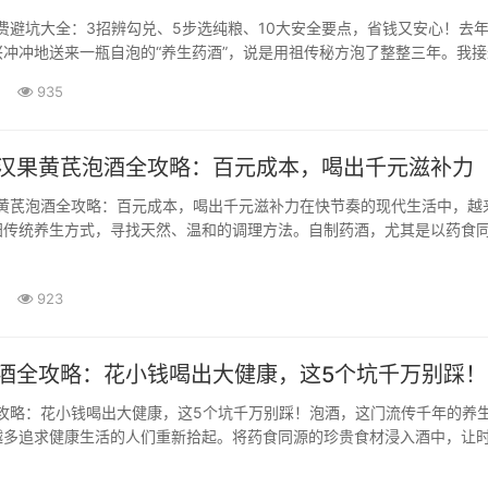
消费避坑大全：3招辨勾兑、5步选纯粮、10大安全要点，省钱又安心！去
冲冲地送来一瓶自泡的“养生药酒”，说是用祖传秘方泡了整整三年。我接
浑浊泛黄，凑近一闻，一股刺鼻的酒精味混合着怪异的草药味直冲鼻腔。
935
多年的从业者，我心里顿时警铃大作。这瓶看似“纯天然”的···
罗汉果黄芪泡酒全攻略：百元成本，喝出千元滋补力
果黄芪泡酒全攻略：百元成本，喝出千元滋补力在快节奏的现代生活中，越
归传统养生方式，寻找天然、温和的调理方法。自制药酒，尤其是以药食
酒，正悄然成为养生圈的新宠。其中，罗汉果与黄芪的搭配，凭借其明确
迅速俘获了众多家庭自酿爱好者的心。罗汉果，这枚来自南方的“神仙果”
923
润肺功效著称；黄···
泡酒全攻略：花小钱喝出大健康，这5个坑千万别踩！
全攻略：花小钱喝出大健康，这5个坑千万别踩！泡酒，这门流传千年的养
越多追求健康生活的人们重新拾起。将药食同源的珍贵食材浸入酒中，让
自然的精华，最终得到一杯兼具风味与功效的佳酿。资深养生专家王琪琪
，总结出一套行之有效的泡酒配方体系，其核心在于科学配伍与精良选材