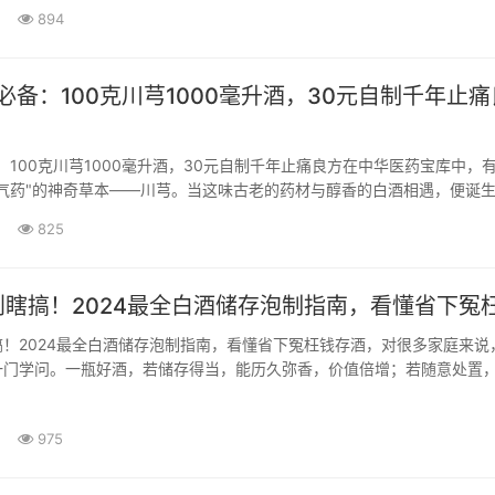
894
靠方案。一、材料选择与处理：好酒的第一步泡酒的成败，七分···
庭必备：100克川芎1000毫升酒，30元自制千年止痛
备：100克川芎1000毫升酒，30元自制千年止痛良方在中华医药宝库中，
之气药"的神奇草本——川芎。当这味古老的药材与醇香的白酒相遇，便诞
家庭止痛良方。今天，让我们揭开这瓶琥珀色药酒的神秘面纱，探寻它如
825
解最顽固的疼痛。一、千年传承：川芎止痛酒的前世今生川芎，这味形··
瞎搞！2024最全白酒储存泡制指南，看懂省下冤
！2024最全白酒储存泡制指南，看懂省下冤枉钱存酒，对很多家庭来说
一门学问。一瓶好酒，若储存得当，能历久弥香，价值倍增；若随意处置
甚至变质报废。无论是珍藏多年的瓶装名酒，还是亲手泡制的养生佳酿，
法，是守护这份醇香与价值的关键。今天，我们就来系统性地聊聊家庭存
975
，让···