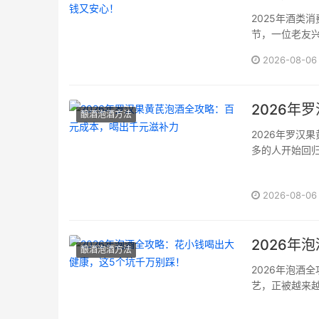
2025年酒类
节，一位老友兴
子一看，酒体
2026-08-06
酒行业摸爬滚打
2026年
酿酒泡酒方法
2026年罗汉
多的人开始回
材为基础的泡
和亲民的成本，
2026-08-06
其天然的清甜和
2026年
酿酒泡酒方法
2026年泡酒
艺，正被越来
酒液共同萃取
凭借多年钻研