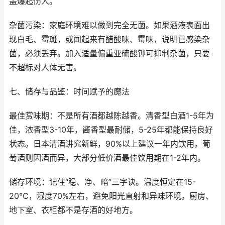
盖爆起伤人。
杂菌污染：家庭环境难以做到完全无菌。如果酒液表面出
现白毛、霉斑，或闻起来有醋酸味、霉味，说明已感染杂
菌，必须丢弃。加入适量偏重亚硫酸钾可抑制杂菌，只要
不超标对人体无害。
七、储存与品鉴：时间赋予的魔法
最佳赏味期：不是所有酒都越陈越香。清香型白酒1-5年为
佳，浓香型3-10年，酱香型最耐储，5-25年都能保持良好
状态。日本清酒讲究新鲜，90%以上建议一年内饮用。葡
萄酒则因酒而异，大部分低价酒最佳饮用期在1-2年内。
储存环境：记住“稳、净、暗”三字诀。温度恒定在15-
20℃，湿度70%左右，避免阳光直射和异味环境。厨房、
地下室、衣柜都不是存酒的好地方。