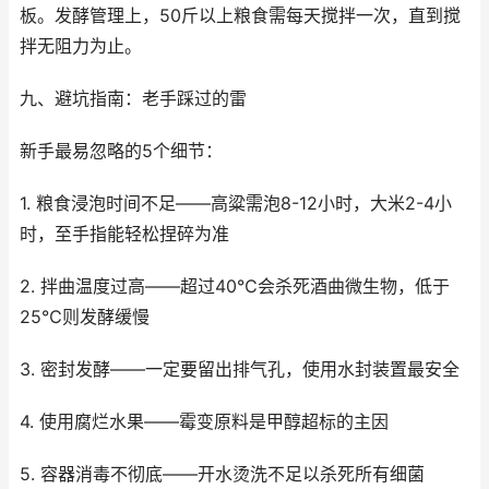
板。发酵管理上，50斤以上粮食需每天搅拌一次，直到搅
拌无阻力为止。
九、避坑指南：老手踩过的雷
新手最易忽略的5个细节：
1. 粮食浸泡时间不足——高粱需泡8-12小时，大米2-4小
时，至手指能轻松捏碎为准
2. 拌曲温度过高——超过40℃会杀死酒曲微生物，低于
25℃则发酵缓慢
3. 密封发酵——一定要留出排气孔，使用水封装置最安全
4. 使用腐烂水果——霉变原料是甲醇超标的主因
5. 容器消毒不彻底——开水烫洗不足以杀死所有细菌