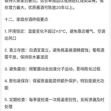
香持久是鉴别要点。适合单独品饮或搭配红烧类菜肴。储
存潜力最大，优质酱酒可陈放20年以上。
十二、家庭存酒终极要点
1. 环境恒定：温度变化不超过±5℃，避免靠近暖气、空调
出风口
2. 直立存放：白酒宜直立，避免瓶盖被酒精腐蚀；葡萄酒
需平放，保持软木塞湿润
3. 避免震动：频繁震动会加速分子运动，影响陈化过程
4. 原包装保存：保留原盒能提供额外保护，特别是避光功
能
5. 定期检查：每季度检查一次瓶盖密封性，如有渗漏及时
处理