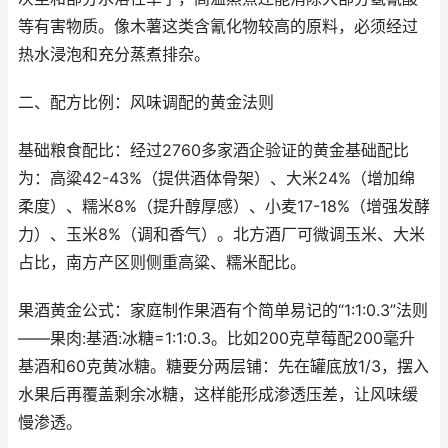
等有害物质。像木薯这类含氰化物较高的原料，必须经过
热水浸泡和充分蒸煮排杂。
二、配方比例：风味调配的黄金法则
基础粮食配比：经过2760多家酒企验证的黄金基础配比
为：高粱42-43%（提供酒体骨架）、大米24%（增加绵
柔度）、糯米8%（提升醇厚感）、小麦17-18%（增强发酵
力）、玉米8%（调和香气）。北方酒厂可微调玉米、大米
占比，南方产区则侧重高粱、糯米配比。
果酒黄金公式：家庭制作果酒有个简单易记的“1:1:0.3”法则
——果肉:基酒:冰糖=1:1:0.3。比如200克草莓配200毫升
基酒和60克黄冰糖。糖要分两层铺：先在罐底放1/3，摆入
水果后再覆盖剩余冰糖，这样能形成渗透压差，让风味缓
慢渗透。