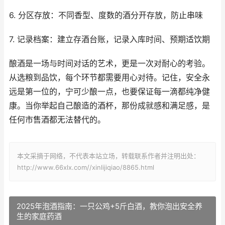
6. 分区存放：不同香型、度数的酒分开存放，防止串味
7. 记录档案：建立存酒台账，记录入库时间、预期适饮期
酿酒是一场与时间对话的艺术，更是一次对耐心的考验。
从选粮到品饮，每个环节都需要用心对待。记住，安全永
远是第一位的，宁可少酿一点，也要保证每一滴都纯净健
康。当你举起自己酿造的酒杯，那份成就感和满足感，是
任何市售酒都无法替代的。
本文采摘于网络，不代表本站立场，转载联系作者并注明出处：
http://www.66xlx.com//xinlijiqiao/8865.html
2025年泡酒指南：一只公鸡+5斤白酒，教你泡出安全养
生的家庭药酒