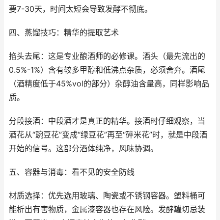
要7-30天，时间太短会导致发酵不彻底。
四、蒸馏技巧：精华的提取艺术
掐头去尾：这是专业酿酒师的必修课。酒头（最先流出的
0.5%-1%）含有较多甲醇和低沸点杂质，必须舍弃。酒尾
（酒精度低于45%vol的部分）杂醇油含量高，同样影响品
质。
分段接酒：中段酒才是真正的精华。接酒时仔细观察，当
酒花从“豌豆花”变成“绿豆花”再至“碎米花”时，就是中段酒
开始的信号。这部分酒体纯净，风味协调。
五、容器与消毒：看不见的安全防线
材质选择：优先选用玻璃、陶瓷或不锈钢容器。塑料桶可
能析出有害物质，金属漆容器也存在风险。发酵罐切忌装