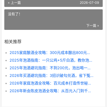
« 上一篇
2026-07-09
没有了！
下一篇 »
相关推荐
2025家庭酿酒全攻略：300元成本酿出800元品质，避开这10个坑酒质翻倍
2025年泡酒指南：一只公鸡+5斤白酒，教你泡出安全养生的家庭药酒
2025年泡酒避坑指南：不到200元，泡出喝一年的“神仙水”，灵芝人参枸杞黄金配方全公开
2026年买酒避坑指南：3招识破勾兑酒，省下冤枉钱！
2026年家庭泡酒全攻略：百元成本打造传世秘制猪肉酒，香气扑鼻回味无穷
2026年新会陈皮泡酒全攻略：从百元入门到千元珍藏，手把手教你泡出健康与风味