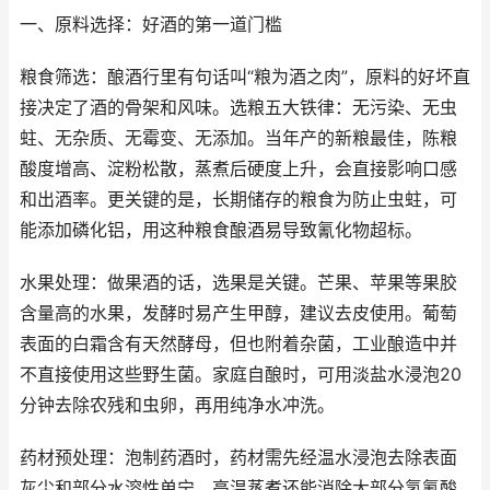
一、原料选择：好酒的第一道门槛
粮食筛选：酿酒行里有句话叫“粮为酒之肉”，原料的好坏直
接决定了酒的骨架和风味。选粮五大铁律：无污染、无虫
蛀、无杂质、无霉变、无添加。当年产的新粮最佳，陈粮
酸度增高、淀粉松散，蒸煮后硬度上升，会直接影响口感
和出酒率。更关键的是，长期储存的粮食为防止虫蛀，可
能添加磷化铝，用这种粮食酿酒易导致氰化物超标。
水果处理：做果酒的话，选果是关键。芒果、苹果等果胶
含量高的水果，发酵时易产生甲醇，建议去皮使用。葡萄
表面的白霜含有天然酵母，但也附着杂菌，工业酿造中并
不直接使用这些野生菌。家庭自酿时，可用淡盐水浸泡20
分钟去除农残和虫卵，再用纯净水冲洗。
药材预处理：泡制药酒时，药材需先经温水浸泡去除表面
灰尘和部分水溶性单宁，高温蒸煮还能消除大部分氢氰酸