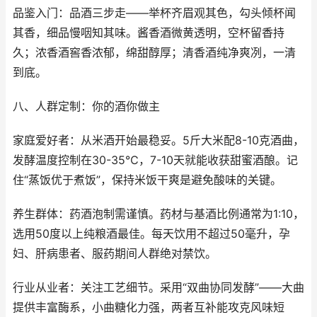
品鉴入门：品酒三步走——举杯齐眉观其色，勾头倾杯闻
其香，细品慢咽知其味。酱香酒微黄透明，空杯留香持
久；浓香酒窖香浓郁，绵甜醇厚；清香酒纯净爽冽，一清
到底。
八、人群定制：你的酒你做主
家庭爱好者：从米酒开始最稳妥。5斤大米配8-10克酒曲，
发酵温度控制在30-35℃，7-10天就能收获甜蜜酒酿。记
住“蒸饭优于煮饭”，保持米饭干爽是避免酸味的关键。
养生群体：药酒泡制需谨慎。药材与基酒比例通常为1:10，
选用50度以上纯粮酒最佳。每天饮用不超过50毫升，孕
妇、肝病患者、服药期间人群绝对禁饮。
行业从业者：关注工艺细节。采用“双曲协同发酵”——大曲
提供丰富酶系，小曲糖化力强，两者互补能攻克风味短