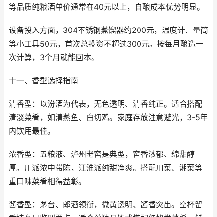
等品质纯粮酒单价通常在40元以上，自酿成本优势明显。
设备投入方面，304不锈钢蒸馏器约200元，温度计、量筒
等小工具50元，首次总投资不超过300元。按每月酿造一
次计算，3个月就能回本。
十一、香型选择指南
清香型：以汾酒为代表，无色透明、清香纯正。适合搭配
清淡菜肴，如清蒸鱼、白切鸡。家庭存放注意避光，3-5年
内饮用最佳。
浓香型：五粮液、泸州老窖是典型，窖香浓郁、绵甜醇
厚。川派浓中带陈，江淮派纯甜净爽。搭配川菜、湘菜等
重口味菜肴相得益彰。
酱香型：茅台、郎酒领衔，微黄透明、酱香突出。空杯留