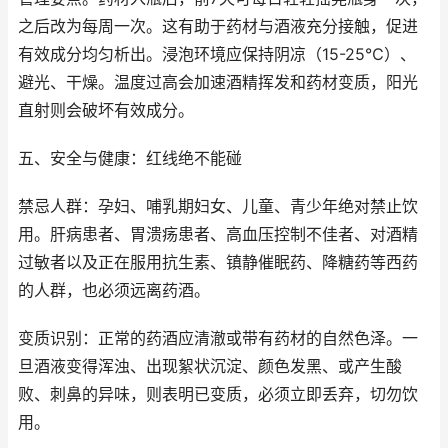
之后改为每周一次。这有助于药材与酒液充分接触，促进
有效成分均匀析出。浸泡环境应保持阴凉（15-25℃）、
避光、干燥。温度过高会加速酒精挥发和药材变质，阳光
直射则会破坏有效成分。
五、安全与健康：红线绝不能碰
禁忌人群：孕妇、哺乳期妇女、儿童、青少年绝对禁止饮
用。肝病患者、胃溃疡患者、高血压控制不佳者、对酒精
过敏者以及正在服用抗生素、镇静催眠药、降糖药等西药
的人群，也必须远离药酒。
变质识别：正常的药酒应清澈或带有药材的自然色泽。一
旦酒液变得浑浊、出现絮状沉淀、颜色发黑、或产生酸
败、刺鼻的异味，则表明已变质，必须立即丢弃，切勿饮
用。