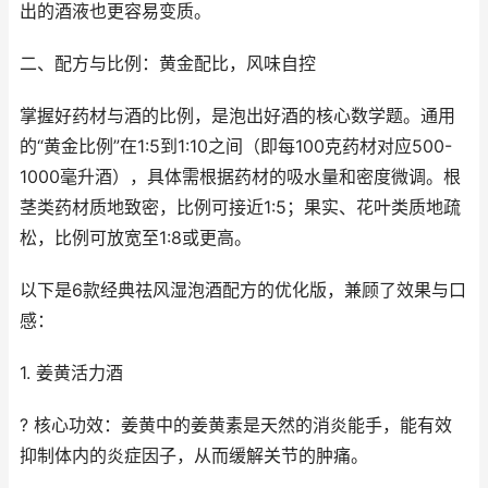
出的酒液也更容易变质。
二、配方与比例：黄金配比，风味自控
掌握好药材与酒的比例，是泡出好酒的核心数学题。通用
的“黄金比例”在1:5到1:10之间（即每100克药材对应500-
1000毫升酒），具体需根据药材的吸水量和密度微调。根
茎类药材质地致密，比例可接近1:5；果实、花叶类质地疏
松，比例可放宽至1:8或更高。
以下是6款经典祛风湿泡酒配方的优化版，兼顾了效果与口
感：
1. 姜黄活力酒
? 核心功效：姜黄中的姜黄素是天然的消炎能手，能有效
抑制体内的炎症因子，从而缓解关节的肿痛。