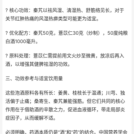
? 核心功效：秦艽以祛风湿、清湿热、舒筋络见长，对于
关节红肿热痛的风湿热痹类型可能更为适宜。
? 优化配方：秦艽50克，薏苡仁30克（炒制），50度纯粮
白酒1000毫升。
? 原料处理：薏苡仁需提前用文火炒至微黄，放凉后再入
酒，以增强其健脾祛湿的功效。
三、功效参考与适宜饮用量
这些泡酒原料各有所长：姜黄、桂枝长于温通；川芎、独
活偏于止痛；桑寄生、秦艽兼能强筋。但它们共同的核心
作用在于借助酒的辛散之力，促进血液循环，带走局部炎
症因子，从而缓解不适。
必须明确，药酒本质仍是“酒”和“药”的结合。中国营养学会