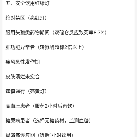
五、安全饮用红绿灯
绝对禁区（亮红灯）
服用头孢类药物期间（双硫仑反应致死率8.7%）
肝功能异常者（转氨酶超标2倍以上）
痛风急性发作期
皮肤溃烂未愈合
谨慎通行（亮黄灯）
高血压患者（服药2小时后再饮）
糖尿病患者（选择无糖药材，监测血糖）
胃溃疡恢复期（饭后1小时饮用）