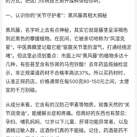
的方式，把这门传统技艺掰开揉碎讲给你听。
一、认识你的"关节守护者"：黑风藤真相大揭秘
黑风藤，名字听上去有点神秘，其实它就是藤茎呈深褐色
到近黑色的攀援植物。在民间，它被亲切地称为"风湿克
星"，中医典籍里记载它能"驱散关节里的湿气，打通经络淤
堵"。但这里必须划重点：市面上叫"黑风藤"的植物多达十
几种，有些甚至含有伤肾的马兜铃酸！去年药监局抽检显
示，非正规渠道药材不合格率高达37%。所以买药材时，
认准正规药店，价格通常在每500克80-150元之间，太便
宜的千万别碰。
从成分来看，它含有的汉防己甲素等物质，就像天然的"关
节润滑油"，能缓解炎症和疼痛。但再好的东西也有禁忌：
孕妇、哺乳妈妈、12岁以下儿童、肝肾功能异常者，以及
酒精过敏人群，这酒你们真的不能碰。记住，药酒是药不