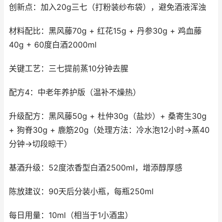
创新点：加入20g三七（打粉装纱布袋），避免酒液浑浊
材料配比：黑风藤70g + 红花15g + 丹参30g + 鸡血藤
40g + 60度白酒2000ml
关键工艺：三七提前蒸10分钟去腥
配方4：中老年养护版（温补不燥热）
升级配方：黑风藤50g + 杜仲30g（盐炒）+ 桑寄生30g
+ 狗脊30g + 鹿筋20g（处理方法：冷水泡12小时→蒸40
分钟→切段晾干）
基酒升级：52度浓香型白酒2500ml，增添醇厚感
陈放建议：90天后分装小瓶，每瓶250ml
每日用量：10ml（相当于1小酒盅）