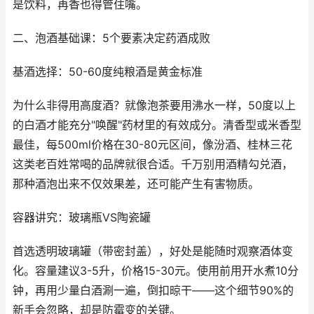
是饮料，再香也得管住嘴。
二、泡酒基础课：5个要素决定药酒成败
基酒选择：50-60度纯粮酒是黄金标准
为什么非得用高度酒？就像泡茶要用沸水一样，50度以上
的白酒才能充分"唤醒"药材里的有效成分。清香型或米香型
最佳，每500ml价格在30-80元区间，像汾酒、桂林三花
这类老百姓常喝的品牌就很合适。千万别用酒精勾兑酒，
那种酒泡出来不仅效果差，还可能产生有害物质。
容器讲究：玻璃瓶VS陶瓷罐
首选透明玻璃罐（带密封盖），好处是能随时观察酒体变
化。容量建议3-5升，价格15-30元。使用前用开水煮10分
钟，再用少量白酒涮一遍，倒扣晾干——这个细节90%的
新手会忽略，却是防霉变的关键。