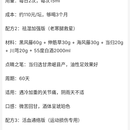
用量：每日2次，每次15ml
成本：约110元/坛，够喝3个月
配方2：祛湿加强版（老寒腿救星）
材料：黑风藤60g + 伸筋草30g + 海风藤30g + 当归20g
+ 川芎20g + 55度白酒2000ml
点睛之笔：当归选甘肃岷县产，油性足效果好
周期：60天
适用：遇冷加重的关节痛，阴雨天不适
口感：微苦回甘，酒体呈琥珀色
配方3：活血通络版（运动损伤专用）