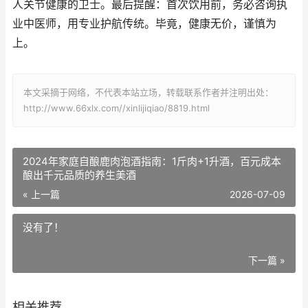
人关节健康的卫士。最后提醒：首次饮用前，务必咨询执
业中医师，用专业护航传统。毕竟，健康无价，谨慎为
上。
本文采摘于网络，不代表本站立场，转载联系作者并注明出处：
http://www.66xlx.com//xinlijiqiao/8819.html
2024年家庭自酿鹿肉泡酒指南：1斤肉+1升酒，百元成本
酿出千元品质的养生美酒
« 上一篇
2026-07-09
没有了！
下一篇 »
相关推荐