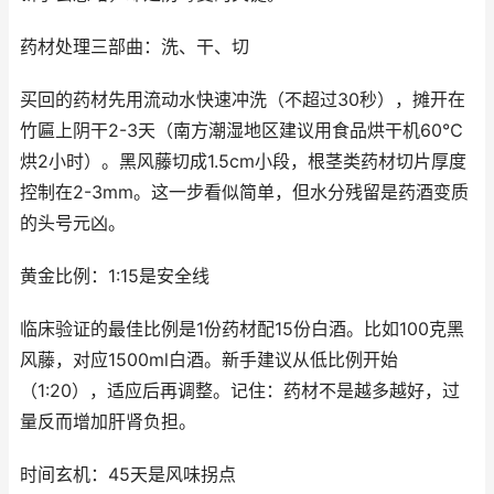
药材处理三部曲：洗、干、切
买回的药材先用流动水快速冲洗（不超过30秒），摊开在
竹匾上阴干2-3天（南方潮湿地区建议用食品烘干机60℃
烘2小时）。黑风藤切成1.5cm小段，根茎类药材切片厚度
控制在2-3mm。这一步看似简单，但水分残留是药酒变质
的头号元凶。
黄金比例：1:15是安全线
临床验证的最佳比例是1份药材配15份白酒。比如100克黑
风藤，对应1500ml白酒。新手建议从低比例开始
（1:20），适应后再调整。记住：药材不是越多越好，过
量反而增加肝肾负担。
时间玄机：45天是风味拐点