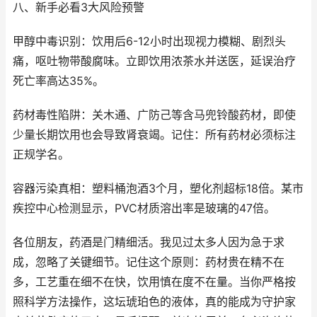
八、新手必看3大风险预警
甲醇中毒识别：饮用后6-12小时出现视力模糊、剧烈头
痛，呕吐物带酸腐味。立即饮用浓茶水并送医，延误治疗
死亡率高达35%。
药材毒性陷阱：关木通、广防己等含马兜铃酸药材，即使
少量长期饮用也会导致肾衰竭。记住：所有药材必须标注
正规学名。
容器污染真相：塑料桶泡酒3个月，塑化剂超标18倍。某市
疾控中心检测显示，PVC材质溶出率是玻璃的47倍。
各位朋友，药酒是门精细活。我见过太多人因为急于求
成，忽略了关键细节。记住这个原则：药材贵在精不在
多，工艺重在细不在快，饮用慎在度不在量。当你严格按
照科学方法操作，这坛琥珀色的液体，真的能成为守护家