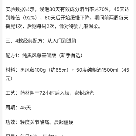
实验数据显示，浸泡30天有效成分溶出率达70%，45天达
到峰值（92%），60天后开始缓慢下降。期间前两周每天
摇晃1次，后期每周2次，像对待婴儿般温柔。
三、4款经典配方：从入门到进阶
配方1：纯黑风藤基础版（新手首选）
材料：黑风藤100g（约65元）+ 50度纯粮酒1500ml（45
元）
工艺：药材阴干72小时后入坛，密封避光
周期：45天
功效：轻度关节酸痛、晨起僵硬