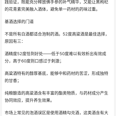
践验证，既能充分释放佛手参的补气精华，又能让黑枸杞
的花青素完美融入酒体，避免单一药材的药味过重。
基酒选择的门道
不是所有白酒都适合泡制药酒。52度高粱酒是最佳选择，
原因有三：
酒精度52度恰到好处——低于50度难以有效析出有效成
分，高于60度则口感过于刺激；
高粱酒特有的醇厚基底，能够中和药材的苦涩，形成独特
的甘香；
纯粮酿造的高粱酒含有丰富的酯类物质，与药材成分产生
协同效应，提升养生效果。
市场上常见的泡酒误区是使用酒精勾兑酒，这类酒含有大