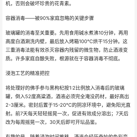
机，否则会破坏珍贵的花青素。
容器消毒——被90%家庭忽略的关键步骤
玻璃罐的消毒至关重要。先用食用碱水煮沸10分钟，再用
高度白酒涮洗内壁，最后放入烤箱100℃烘干15分钟。这
三重消毒法能有效杀灭容器内残留的微生物，防止酒液变
质。许多家庭自酿失败，根源就在于容器消毒不彻底。
浸泡工艺的精准把控
将处理好的佛手参与黑枸杞按1:2比例放入消毒后的玻璃
罐，倒入52度高粱酒，酒液必须完全淹没药材，最好高出
2-3厘米。密封后置于15-20℃的阴凉环境中，避免阳光直
射。前7天每天轻轻摇晃一次，促进有效成分溶出；7天后
改为每周摇晃一次，30天后即可开坛品鉴。
有趣的是，随着浸泡时间推移，酒液会经历奇妙的色彩变