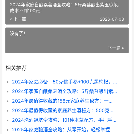
2024年家庭自酿桑葚酒全攻略：5斤桑葚酿出紫玉琼浆，
成本不到100元！
« 上一篇
2026-07-08
没有了！
下一篇 »
相关推荐
2024年家庭必备！50克佛手参+100克黑枸杞，30天酿出千元养生酒，每日一杯活力满满
2024年家庭自酿桑葚酒全攻略：5斤桑葚酿出紫玉琼浆，成本不到100元！
2024年最值得收藏的158元家庭养生秘方：一坛杜仲药酒解决十年腰痛困扰
2024年最值得收藏的家庭养生酒秘方：500克鲜人参+250克枸杞，仅需38元斤的纯粮酒，3个月后每天10毫升延寿十年
2024泡酒避坑全攻略：101种本草配方，手把手教你泡出安全又养生的千元级佳酿
2025年家庭酿酒全攻略：从零开始，轻松掌握传统工艺，避开这些坑省下上千元