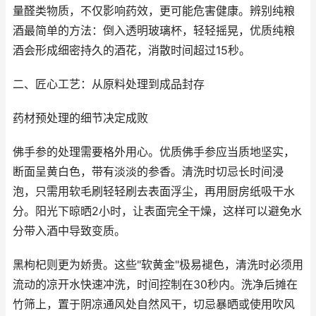
量醛类物质，不仅影响药效，更可能危害健康。辨别纯粮
酒最简单的方法：倒入透明玻璃杯，轻轻摇晃，优质纯粮
酒会形成细密持久的酒花，消散时间超过15秒。
二、匠心工艺：从原料处理到成品封存
药材预处理的细节决定成败
佛手参的处理需要格外用心。优质佛手参应当质地坚实，
断面呈黄白色，带有淡淡的参香。清洗时切忌长时间浸
泡，只需用软毛刷轻轻刷去表面浮尘，再用厨房纸吸干水
分。阳光下晾晒2小时，让表面完全干燥，这样可以避免水
分带入酒中导致变质。
黑枸杞则更为娇贵。这些"软黄金"极易褪色，清洗时必须用
流动的凉开水快速冲洗，时间控制在30秒内。洗净后摊在
竹筛上，置于阴凉通风处自然风干，切忌暴晒或使用吹风