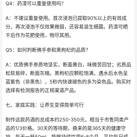
Q4：药渣可以重复使用吗？
A：不建议重复使用。首次浸泡已提取90%以上的有效成
分，再次浸泡不仅效果微弱，还容易滋生细菌。药渣可晒
干后作为花肥使用，物尽其用。
Q5：如何判断佛手参和黑枸杞的品质？
A：优质佛手参质地坚实，断面黄白，味微苦回甘；劣质品
松软易碎，断面灰暗。黑枸杞应颗粒饱满，遇水后水色呈
蓝紫色（非黑色），5秒内快速褪色的多为染色品。购买时
选择有检测报告的正规渠道产品。
七、家庭实践：让养生变得简单可行
制作这款药酒的总成本约250-350元，相当于市售同类产
品的1/3价格。30天的等待期，换来的是365天的健康守
护。每天一杯50ml，能够持续饮用6-8个月，平均每日成