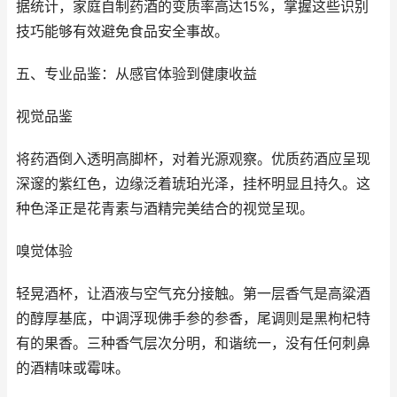
据统计，家庭自制药酒的变质率高达15%，掌握这些识别
技巧能够有效避免食品安全事故。
五、专业品鉴：从感官体验到健康收益
视觉品鉴
将药酒倒入透明高脚杯，对着光源观察。优质药酒应呈现
深邃的紫红色，边缘泛着琥珀光泽，挂杯明显且持久。这
种色泽正是花青素与酒精完美结合的视觉呈现。
嗅觉体验
轻晃酒杯，让酒液与空气充分接触。第一层香气是高粱酒
的醇厚基底，中调浮现佛手参的参香，尾调则是黑枸杞特
有的果香。三种香气层次分明，和谐统一，没有任何刺鼻
的酒精味或霉味。