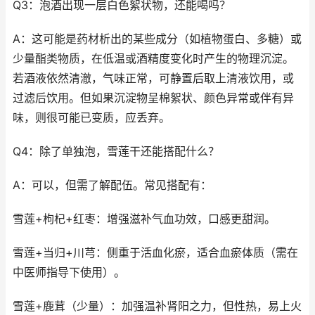
Q3：泡酒出现一层白色絮状物，还能喝吗？
A：这可能是药材析出的某些成分（如植物蛋白、多糖）或
少量酯类物质，在低温或酒精度变化时产生的物理沉淀。
若酒液依然清澈，气味正常，可静置后取上清液饮用，或
过滤后饮用。但如果沉淀物呈棉絮状、颜色异常或伴有异
味，则很可能已变质，应丢弃。
Q4：除了单独泡，雪莲干还能搭配什么？
A：可以，但需了解配伍。常见搭配有：
雪莲+枸杞+红枣：增强滋补气血功效，口感更甜润。
雪莲+当归+川芎：侧重于活血化瘀，适合血瘀体质（需在
中医师指导下使用）。
雪莲+鹿茸（少量）：加强温补肾阳之力，但性热，易上火