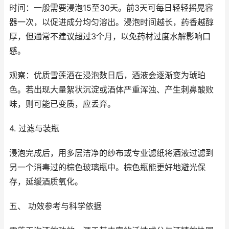
时间：一般需要浸泡15至30天。前3天可每日轻轻摇晃容
器一次，以促进成分均匀溶出。浸泡时间越长，药香越醇
厚，但通常不建议超过3个月，以免药材过度水解影响口
感。
观察：优质雪莲酒在浸泡数日后，酒液会逐渐变为琥珀
色。若出现大量絮状沉淀或酒体严重浑浊、产生刺鼻酸败
味，则可能已变质，应丢弃。
4. 过滤与装瓶
浸泡完成后，用多层洁净的纱布或专业滤纸将酒液过滤到
另一个消毒过的棕色玻璃瓶中。棕色瓶能更好地避光保
存，延缓酒质氧化。
五、 功效参考与科学依据