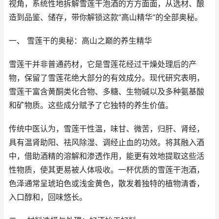
视角，系统性地拆解雪莲干泡酒的方方面面，从选材、酿
造到品鉴、储存，带你解锁这款“高山精华”的全部奥秘。
一、 雪莲干的奥秘：高山之巅的养生精华
雪莲干并非普通药材，它是雪莲花经过干燥处理后的产
物，保留了雪莲花绝大部分的有效成分。现代研究表明，
雪莲干富含黄酮类化合物、多糖、生物碱以及多种氨基酸
和矿物质。这些成分赋予了它独特的养生价值。
传统中医认为，雪莲干性温，味甘、微苦，归肝、肾经，
具有温肾助阳、祛风除湿、调经止血的功效。将其融入酒
中，借助酒精的溶解和渗透作用，能更有效地提取这些活
性物质，使其更易被人体吸收。一杯优质的雪莲干泡酒，
色泽通常呈琥珀色或浅金黄色，散发着独特的植物清香，
入口醇和，回味悠长。