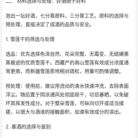
二、 材料选择与处理：好酒始于好料
泡出一坛好酒，七分靠原料，三分靠工艺。原料的选择与
预处理，直接决定了成酒的品质与安全。
1. 雪莲干的筛选与处理
选品：优先选择色泽自然、花朵完整、无霉变、无硫磺熏
蒸痕迹的优质雪莲干。西藏产的高山雪莲有效成分浓度通
常更高，而新疆雪莲质地相对疏松，用量可酌情调整。
预处理：使用前，建议用流动的清水快速冲洗，去除表面
浮尘。随后置于阴凉通风处彻底晾干，切忌暴晒，以免破
坏其挥发性成分。对于整朵雪莲，可纵向切开或适当揉
搓，以增大与酒液的接触面积，加速有效成分的溶出。
2. 基酒的选择与鉴别