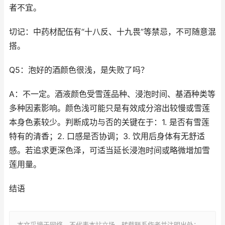
者不宜。
切记：中药材配伍有“十八反、十九畏”等禁忌，不可随意混
搭。
Q5：泡好的酒颜色很浅，是失败了吗？
A：不一定。酒液颜色受雪莲品种、浸泡时间、基酒种类等
多种因素影响。颜色浅可能只是有效成分溶出较慢或雪莲
本身色素较少。判断成功与否的关键在于：1. 是否有雪莲
特有的清香；2. 口感是否协调；3. 饮用后身体有无舒适
感。若追求更深色泽，可适当延长浸泡时间或略微增加雪
莲用量。
结语
本文采摘于网络，不代表本站立场，转载联系作者并注明出处：