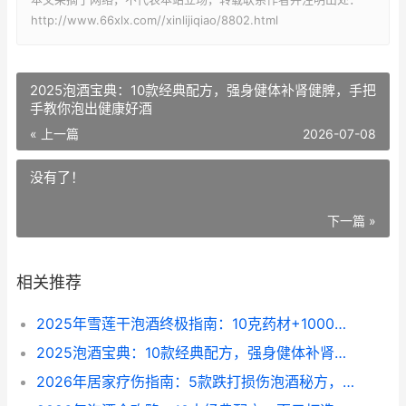
http://www.66xlx.com//xinlijiqiao/8802.html
2025泡酒宝典：10款经典配方，强身健体补肾健脾，手把
手教你泡出健康好酒
« 上一篇
2026-07-08
没有了！
下一篇 »
相关推荐
2025年雪莲干泡酒终极指南：10克药材+1000毫升酒，泡出价值千元的养生秘方
2025泡酒宝典：10款经典配方，强身健体补肾健脾，手把手教你泡出健康好酒
2026年居家疗伤指南：5款跌打损伤泡酒秘方，每瓶成本不到50元