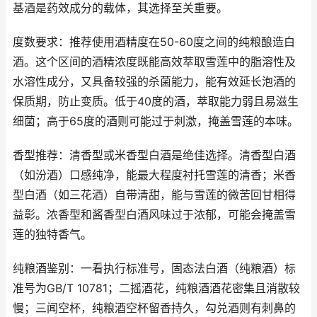
基酒是药效成分的载体，其选择至关重要。
度数要求：推荐使用酒精度在50-60度之间的纯粮酿造白
酒。这个区间的酒精浓度既能高效萃取雪莲中的脂溶性及
水溶性成分，又具备较强的杀菌能力，能有效延长泡酒的
保质期，防止变质。低于40度的酒，萃取能力弱且易滋生
细菌；高于65度的酒则可能过于刺激，掩盖雪莲的本味。
香型推荐：清香型或米香型白酒是绝佳选择。清香型白酒
（如汾酒）口感纯净，能最大程度衬托雪莲的清香；米香
型白酒（如三花酒）自带清甜，能与雪莲的微苦回甘相得
益彰。浓香型和酱香型白酒风味过于浓郁，可能会掩盖雪
莲的独特香气。
纯粮酒鉴别：一看执行标准号，固态法白酒（纯粮酒）标
准号为GB/T 10781；二摇酒花，纯粮酒酒花密集且消散较
慢；三闻空杯，纯粮酒空杯留香持久，勾兑酒则有刺鼻的