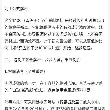
配比公式解析：
这个1:100（雪莲干：酒）的比例，是经过长期实践总结出
的黄金平衡点。它能确保酒液中的有效成分浓度适中，既
不会因药材过多导致酒体过于苦涩或药力过猛，也不会因
药材过少而功效不足。对于初次尝试者，可以从更低的比
例（如5克雪莲干配1000毫升酒）开始，逐步适应。
四、 泡制工艺全解析：步步为营，细节制胜
1. 容器消毒（至关重要）
泡酒成败的第一步，在于容器的绝对洁净。首选带密封盖
的广口玻璃罐或陶瓷坛，避免使用金属或塑料容器。
消毒方法：可采用沸水煮沸法（将容器及盖子放入水中，
煮沸后保持15-20分钟），或用75%的食用酒精彻底擦拭内