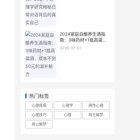
实自己
2024家庭自酿养生酒指
南：3味药材+1瓶高粱
酒，成本不到50元的滋补
2026-07-01
秘方
热门标签
心理疾病
心理学
两性心理
心理技巧
心理
局王解梦
周公解梦