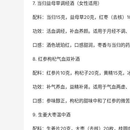
7. 当归益母草调经酒（女性适用）
配料：当归15克，益母草20克，红枣（去核）1
功效：活血调经，补血养颜。适用于月经不调、
口感：酒色琥珀红，口感甜润，枣香与当归的药
8. 红参枸杞气血双补酒
配料：红参片10克，枸杞子20克，黄精15克，冰
功效：补气养血，益精补肾。适用于气血两虚、
口感：参味醇正，枸杞的甜味中和了红参的微苦
9. 生姜大枣温中酒
配料：生姜片20克，大枣（去核）20枚，桂圆肉