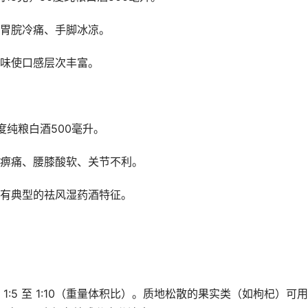
胃脘冷痛、手脚冰凉。
味使口感层次丰富。
度纯粮白酒500毫升。
痹痛、腰膝酸软、关节不利。
有典型的祛风湿药酒特征。
:5 至 1:10（重量体积比）。质地松散的果实类（如枸杞）可用