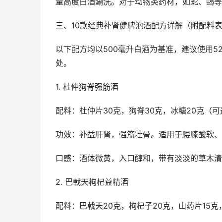
量高度白酒涮洗。对于动物类药材，如蛇、蝎等
三、10款经典补肾健脾泡酒配方详解（附配料
以下配方均以500毫升白酒为基准，建议使用52
处。
1. 杜仲狗脊强筋酒
配料：杜仲片30克，狗脊30克，冰糖20克（可
功效：补益肝肾，强筋壮骨。适用于腰膝酸软、
口感：酒体微黄，入口醇和，带有淡淡的草木清
2. 巴戟天枸杞益精酒
配料：巴戟天20克，枸杞子20克，山药片15克