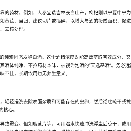
靠的药材。例如，人参宜选吉林长白山产，枸杞则以宁夏中宁为
如黄芪、当归，建议切片或捣碎，以增大与酒的接触面积，促进
、去核处理。
0度的纯粮固态发酵白酒。这个酒精浓度既能高效萃取有效成分，又
其酒体纯净、不抢药材本味，被视为泡酒的“天选基酒”。务必远
味不佳，长期饮用也无养生意义。
，轻轻搓洗去除表面杂质和可能存在的虫卵，然后彻底晾干或擦
的核心。
导致霉变。但如鹿茸片等，可用温水快速冲洗浮尘后晾干，或用