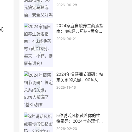
又好喝
2026-06-28
2024家庭自酿养生药酒指
光
南：4味经典药材+黄金比
例，每天一小杯，健康有
2026-06-21
讲究！
2024年情感细节调研：搞
定关系的关键，90%人都
漏了“基础动作”
2025-11-16
5种说话风格藏着你的性
格密码：2024年心理学研
究揭秘日常对话背后的真
2026-02-20