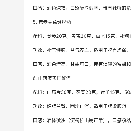
口感：酒色深褐，口感醇厚偏辛，带有独特的荒
5. 党参黄芪健脾酒
配料：党参20克，黄芪20克，白术15克，冰糖1
功效：补气健脾，益气养血。适用于脾胃虚弱、
口感：酒色清亮，甘甜可口，带有淡淡的蜜甜和
6. 山药芡实固涩酒
配料：山药片30克，芡实20克，莲子15克，5
功效：健脾益肾，固涩止泻。适用于脾虚腹泻、
口感：酒体微浊（淀粉析出属正常），口感粉糯