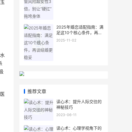
玉
属
2025年婚恋适配指南：满
足这10个核心条件，再谈
结婚更稳妥
2025-11-02
水
杀
吸
推荐文章
医
读心术：提升人际交往的
神秘技巧
2023-06-11
读心术：心理学视角下的