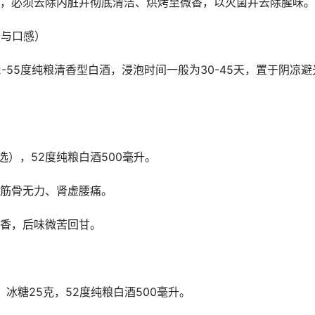
，必须去除内脏并彻底清洁、烘烤至微香，以灭菌并去除腥味。
表与口感）
-55度纯粮清香型白酒，浸泡时间一般为30-45天，置于阴凉避
选），52度纯粮白酒500毫升。
筋骨无力、肾虚腰痛。
香，后味微苦回甘。
，冰糖25克，52度纯粮白酒500毫升。