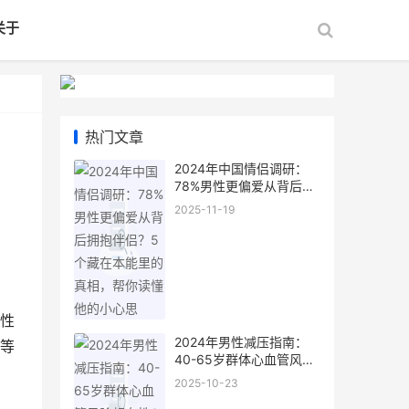
关于
热门文章
2024年中国情侣调研：
78%男性更偏爱从背后拥
抱伴侣？5个藏在本能里
2025-11-19
的真相，帮你读懂他的小
心思
性
2024年男性减压指南：
等
40-65岁群体心血管风险
超女性3倍，别让“硬扛”拖
2025-10-23
垮身体