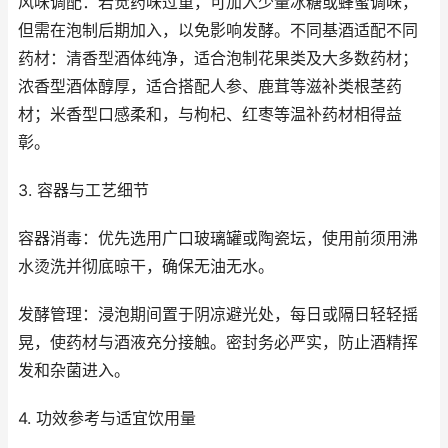
风味调配：若觉药味过重，可加入少量冰糖或蜂蜜调味，
但需在泡制后期加入，以免影响发酵。不同基酒适配不同
药材：清香型酒体纯净，适合泡制花果类及大多数药材；
浓香型酒体醇厚，适合搭配人参、鹿茸等滋补类根茎药
材；米香型口感柔和，与枸杞、红枣等温补药材相得益
彰。
3. 容器与工艺细节
容器消毒：优先选用广口玻璃罐或陶瓷坛，使用前须用沸
水烫洗并彻底晾干，确保无油无水。
发酵管理：浸泡期间置于阴凉避光处，每日或隔日轻轻摇
晃，使药材与酒液充分接触。密封务必严实，防止酒精挥
发和杂菌进入。
4. 功效参考与适宜饮用量