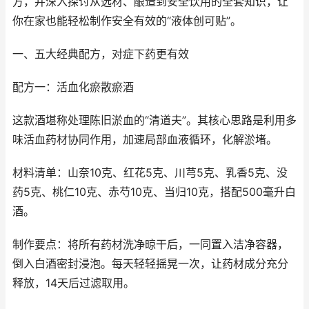
方，并深入探讨从选材、酿造到安全饮用的全套知识，让
你在家也能轻松制作安全有效的“液体创可贴”。
一、五大经典配方，对症下药更有效
配方一：活血化瘀散瘀酒
这款酒堪称处理陈旧淤血的“清道夫”。其核心思路是利用多
味活血药材协同作用，加速局部血液循环，化解淤堵。
材料清单：山奈10克、红花5克、川芎5克、乳香5克、没
药5克、桃仁10克、赤芍10克、当归10克，搭配500毫升白
酒。
制作要点：将所有药材洗净晾干后，一同置入洁净容器，
倒入白酒密封浸泡。每天轻轻摇晃一次，让药材成分充分
释放，14天后过滤取用。