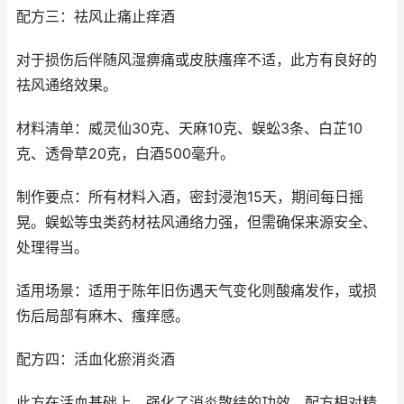
配方三：祛风止痛止痒酒
对于损伤后伴随风湿痹痛或皮肤瘙痒不适，此方有良好的
祛风通络效果。
材料清单：威灵仙30克、天麻10克、蜈蚣3条、白芷10
克、透骨草20克，白酒500毫升。
制作要点：所有材料入酒，密封浸泡15天，期间每日摇
晃。蜈蚣等虫类药材祛风通络力强，但需确保来源安全、
处理得当。
适用场景：适用于陈年旧伤遇天气变化则酸痛发作，或损
伤后局部有麻木、瘙痒感。
配方四：活血化瘀消炎酒
此方在活血基础上，强化了消炎散结的功效，配方相对精