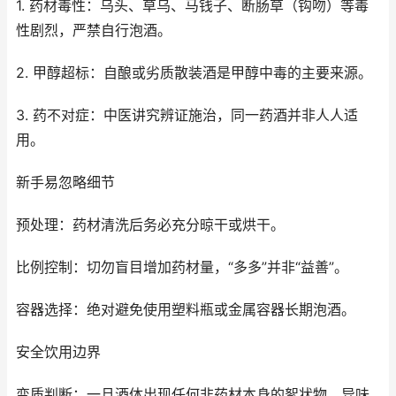
1. 药材毒性：乌头、草乌、马钱子、断肠草（钩吻）等毒
性剧烈，严禁自行泡酒。
2. 甲醇超标：自酿或劣质散装酒是甲醇中毒的主要来源。
3. 药不对症：中医讲究辨证施治，同一药酒并非人人适
用。
新手易忽略细节
预处理：药材清洗后务必充分晾干或烘干。
比例控制：切勿盲目增加药材量，“多多”并非“益善”。
容器选择：绝对避免使用塑料瓶或金属容器长期泡酒。
安全饮用边界
变质判断：一旦酒体出现任何非药材本身的絮状物、异味