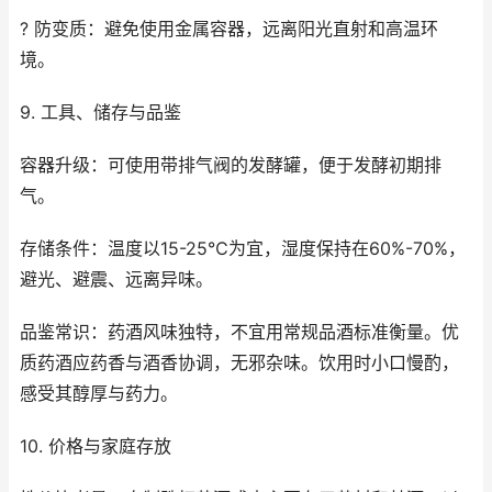
? 防变质：避免使用金属容器，远离阳光直射和高温环
境。
9. 工具、储存与品鉴
容器升级：可使用带排气阀的发酵罐，便于发酵初期排
气。
存储条件：温度以15-25℃为宜，湿度保持在60%-70%，
避光、避震、远离异味。
品鉴常识：药酒风味独特，不宜用常规品酒标准衡量。优
质药酒应药香与酒香协调，无邪杂味。饮用时小口慢酌，
感受其醇厚与药力。
10. 价格与家庭存放