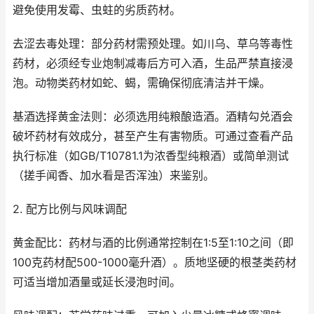
避免使用发霉、虫蛀的劣质药材。
去涩去毒处理：部分药材需预处理。如川乌、草乌等毒性
药材，必须经专业炮制减毒后方可入酒，生品严禁直接浸
泡。动物类药材如蛇、蝎，需确保彻底清洁并干燥。
基酒选择黄金法则：必须选用纯粮酿造酒。酒精勾兑酒会
破坏药材有效成分，甚至产生有害物质。可通过查看产品
执行标准（如GB/T10781.1为浓香型纯粮酒）或简单测试
（搓手闻香、加水看是否浑浊）来鉴别。
2. 配方比例与风味调配
黄金配比：药材与酒的比例通常控制在1:5至1:10之间（即
100克药材配500-1000毫升酒）。质地坚硬的根茎类药材
可适当增加酒量或延长浸泡时间。