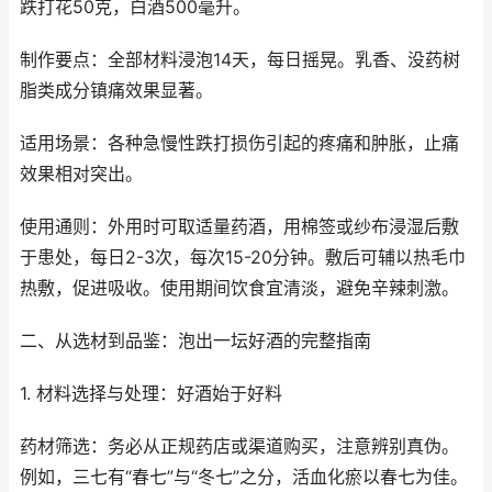
跌打花50克，白酒500毫升。
制作要点：全部材料浸泡14天，每日摇晃。乳香、没药树
脂类成分镇痛效果显著。
适用场景：各种急慢性跌打损伤引起的疼痛和肿胀，止痛
效果相对突出。
使用通则：外用时可取适量药酒，用棉签或纱布浸湿后敷
于患处，每日2-3次，每次15-20分钟。敷后可辅以热毛巾
热敷，促进吸收。使用期间饮食宜清淡，避免辛辣刺激。
二、从选材到品鉴：泡出一坛好酒的完整指南
1. 材料选择与处理：好酒始于好料
药材筛选：务必从正规药店或渠道购买，注意辨别真伪。
例如，三七有“春七”与“冬七”之分，活血化瘀以春七为佳。