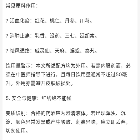
常见原料作用：
? 活血化瘀：红花、桃仁、丹参、川芎。
? 消肿止痛：乳香、没药、三七、延胡索。
? 祛风通络：威灵仙、天麻、蜈蚣、秦艽。
饮用量警示：本文所述配方均为外用。若需内服药酒，必
须在中医师指导下进行，且每日饮用量通常不超过50毫
升。外用亦需避开皮肤破损处。
5. 安全与健康：红线绝不能碰
变质识别：合格的药酒应为澄清液体。若出现浑浊、沉
淀、颜色异常发黑或产生酸败、刺鼻异味，应立即丢弃，
切勿使用。