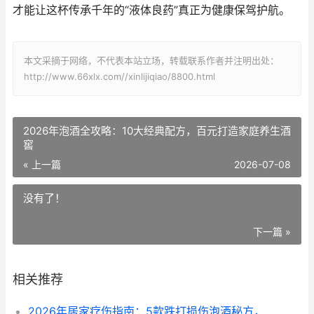
才能让这杯传承千年的“液体良药”真正为健康保驾护航。
本文采摘于网络，不代表本站立场，转载联系作者并注明出处：
http://www.66xlx.com//xinlijiqiao/8800.html
2026年泡酒全攻略：10大经典配方，百元打造家庭养生酒
窖
« 上一篇
2026-07-08
没有了！
下一篇 »
相关推荐
2026年居家疗伤指南：5款跌打损伤泡酒秘方，每瓶成本不到50元