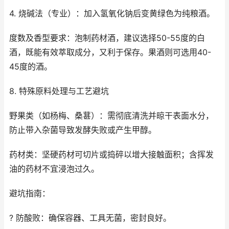
4. 烧碱法（专业）：加入氢氧化钠后变黄绿色为纯粮酒。
度数及香型要求：泡制药材酒，建议选择50-55度的白
酒，既能有效萃取成分，又利于保存。果酒则可选用40-
45度的酒。
8. 特殊原料处理与工艺避坑
野果类（如杨梅、桑葚）：需彻底清洗并晾干表面水分，
防止带入杂菌导致发酵失败或产生甲醇。
药材类：坚硬药材可切片或捣碎以增大接触面积；含挥发
油的药材不宜浸泡过久。
避坑指南：
? 防酸败：确保容器、工具无菌，密封良好。