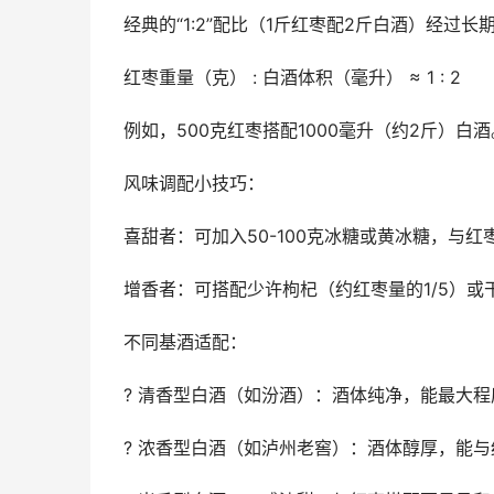
经典的“1:2”配比（1斤红枣配2斤白酒）经
红枣重量（克） : 白酒体积（毫升） ≈ 1 : 2
例如，500克红枣搭配1000毫升（约2斤）
风味调配小技巧：
喜甜者：可加入50-100克冰糖或黄冰糖，与红
增香者：可搭配少许枸杞（约红枣量的1/5）或
不同基酒适配：
? 清香型白酒（如汾酒）：酒体纯净，能最大
? 浓香型白酒（如泸州老窖）：酒体醇厚，能