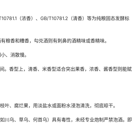
0781.1（浓香）、GB/T10781.2（清香）等为纯粮固态发酵标
粮酒有粮香和糟香，勾兑酒则有刺鼻的酒精味或香精味。
细小、消散慢。
度之间。香型上，清香、米香型适合突出果香，浓香、酱香型则能赋
枝叶、腐烂果，用淡盐水或面粉水浸泡清洗，彻底晾干。
如川乌、草乌、何首乌）具有毒性，未经专业炮制严禁泡酒。即