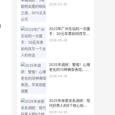
90%丈夫认可
2026-02-20
苷
2023年广州东站的一次援
手：30元车票如何改写一
个女人的命运
2026-05-28
2025年调研：警惕！心理
老化的10种典型表现，早
发现能调整
2026-04-18
2025年亲密关系调研：现
代好男人的8个核心标
准，占齐5条以上值得深
2026-04-23