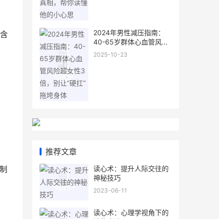
2024年男性减压指南：
含
40-65岁群体心血管风险
超女性3倍，别让“硬扛”拖
2025-10-23
垮身体
擦
推荐文章
读心术：提升人际交往的
制
神秘技巧
2023-06-11
读心术：心理学视角下的