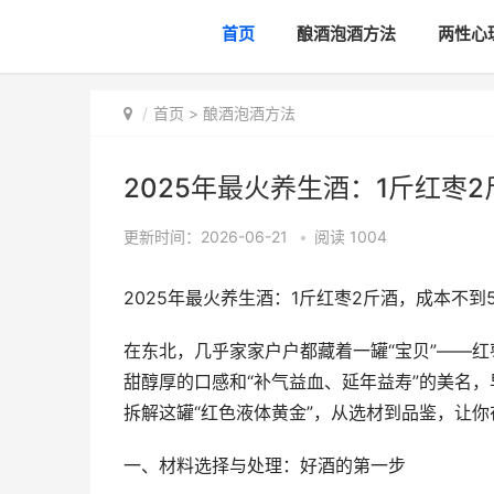
首页
酿酒泡酒方法
两性心
首页
>
酿酒泡酒方法
2025年最火养生酒：1斤红枣
更新时间：2026-06-21
•
阅读
1004
2025年最火养生酒：1斤红枣2斤酒，成本不到
在东北，几乎家家户户都藏着一罐“宝贝”——
甜醇厚的口感和“补气益血、延年益寿”的美名
拆解这罐“红色液体黄金”，从选材到品鉴，让
一、材料选择与处理：好酒的第一步