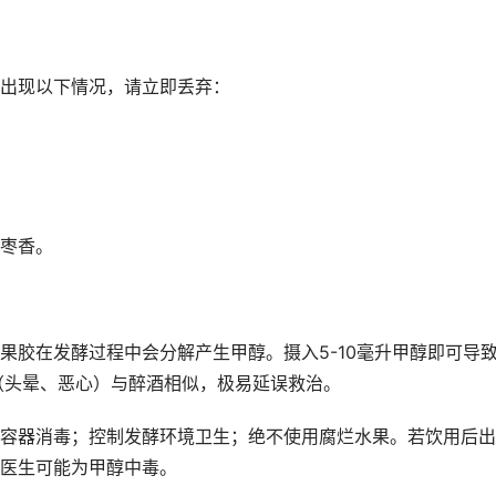
出现以下情况，请立即丢弃：
枣香。
果胶在发酵过程中会分解产生甲醇。摄入5-10毫升甲醇即可导
（头晕、恶心）与醉酒相似，极易延误救治。
容器消毒；控制发酵环境卫生；绝不使用腐烂水果。若饮用后出
医生可能为甲醇中毒。