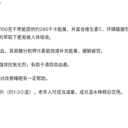
。
00克干枣能提供约280千卡能量，并富含维生素C、环磷酸腺
精的萃取下更易被人体吸收。
血，其高糖分和钾元素能快速补充能量，缓解疲劳。
强效抗氧化剂，有助于清除自由基。
对改善睡眠有一定帮助。
毫升（约1-2小盅）。老年人可适当减量，或兑温水稀释后饮用。