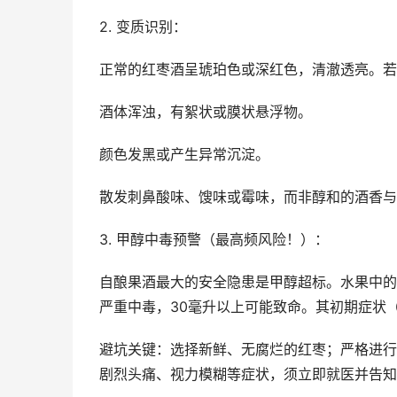
2. 变质识别：
正常的红枣酒呈琥珀色或深红色，清澈透亮。若
酒体浑浊，有絮状或膜状悬浮物。
颜色发黑或产生异常沉淀。
散发刺鼻酸味、馊味或霉味，而非醇和的酒香与
3. 甲醇中毒预警（最高频风险！）：
自酿果酒最大的安全隐患是甲醇超标。水果中的
严重中毒，30毫升以上可能致命。其初期症状
避坑关键：选择新鲜、无腐烂的红枣；严格进行
剧烈头痛、视力模糊等症状，须立即就医并告知