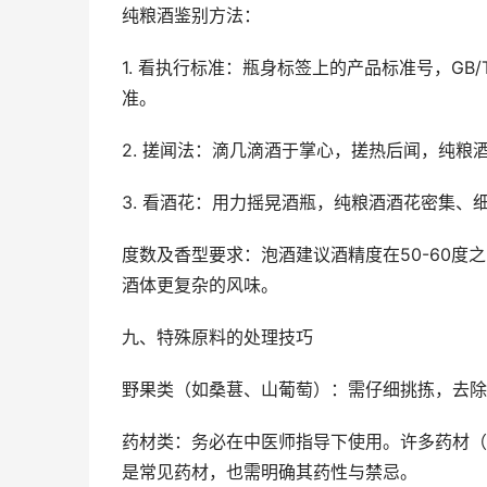
纯粮酒鉴别方法：
1. 看执行标准：瓶身标签上的产品标准号，GB/T1
准。
2. 搓闻法：滴几滴酒于掌心，搓热后闻，纯
3. 看酒花：用力摇晃酒瓶，纯粮酒酒花密集、
度数及香型要求：泡酒建议酒精度在50-60
酒体更复杂的风味。
九、特殊原料的处理技巧
野果类（如桑葚、山葡萄）：需仔细挑拣，去除
药材类：务必在中医师指导下使用。许多药材（
是常见药材，也需明确其药性与禁忌。