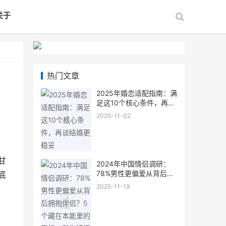
关于
热门文章
2025年婚恋适配指南：满
足这10个核心条件，再谈
结婚更稳妥
2025-11-02
甘
2024年中国情侣调研：
78%男性更偏爱从背后拥
底
抱伴侣？5个藏在本能里
2025-11-19
的真相，帮你读懂他的小
心思