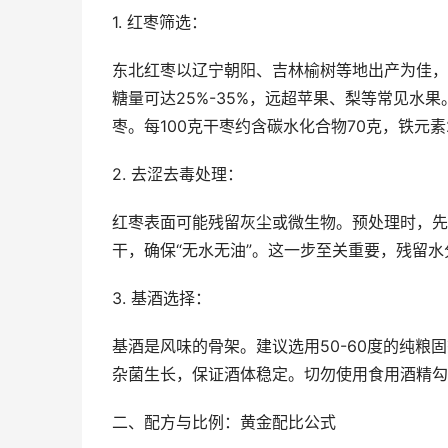
1. 红枣筛选：
东北红枣以辽宁朝阳、吉林榆树等地出产为佳，
糖量可达25%-35%，远超苹果、梨等常见水
枣。每100克干枣约含碳水化合物70克，铁元素2
2. 去涩去毒处理：
红枣表面可能残留灰尘或微生物。预处理时，先
干，确保“无水无油”。这一步至关重要，残留
3. 基酒选择：
基酒是风味的骨架。建议选用50-60度的纯
杂菌生长，保证酒体稳定。切勿使用食用酒精勾
二、配方与比例：黄金配比公式