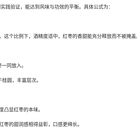
过长期实践验证，能达到风味与功效的平衡。具体公式为：
白酒。这个比例下，酒精度适中，红枣的香甜能充分释放而不被掩盖
枣一同放入。
干桂圆，丰富层次。
程度凸显红枣的本味。
与红枣的甜润感相得益彰，口感更绵长。