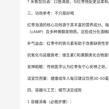
? 米香型白酒：口感清甜，与红枣搭配更显柔和
三、功效参考：不只是好喝
红枣泡酒的核心功效源于其丰富的营养成分。每1
（cAMP）及多种黄酮类物质。这些成分在酒
补气益血：红枣中的铁元素有助于改善缺铁性贫
抗氧化与延缓衰老：维生素C和黃酮类化合物是
安神助眠：传统医学认为红枣有宁心安神之效，
适宜饮用量：健康成年人每日建议饮用30-50
四、容器与工艺：细节决定成败
1. 容器消毒（必做步骤）：