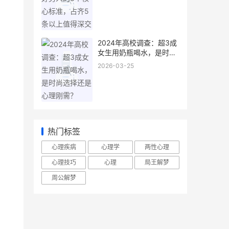
交
2024年高校调查：超3成
女生用奶瓶喝水，是时尚
选择还是心理刚需？
2026-03-25
热门标签
心理疾病
心理学
两性心理
心理技巧
心理
局王解梦
周公解梦