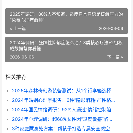
2025年调研：80%人不知道，适度自言自语是缓解压力的
“免费心理疗愈师”
« 上一篇
2026-06-06
2024年调研：狂躁性抑郁症怎么治？3类核心疗法+2组权
威数据帮你看懂
2026-06-06
下一篇 »
相关推荐
2025年森林奇幻游装备测试：从1个行李箱选择看你潜在魅力深度
2024年婚姻心理学报告：6种“隐形消耗型”性格，正在拉低你的离婚抵抗力
2024年国民情绪调研：92%人遇过“情绪控制陷阱”，3个方法跳出“堵情绪”怪圈
2024年心理调研：超68%女性因“过度敏感”陷入情绪内耗，3个方法帮你跳出猜疑怪圈
3种家庭藏身处方案：帮孩子打造专属安全感空间（2024亲子空间设计参考）