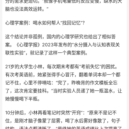
分的需求更迫切。“就像手机电量低时反应变慢，缺水的大
脑也没法高效运转。”
心理学案例：喝水如何帮人“找回记忆”？
这个结论并非孤例，国内的心理学研究也给出了相似答
案。《心理学报》2023年发布的“水分摄入与认知表现关
联性实验”，就记录了这样一个典型案例。
21岁的大学生小林，每次期末考都有“考前失忆”的困扰。
有次考英语前，她紧张得手心冒汗，翻着单词本却一个都
记不住，心里不停嘀咕：“完了，昨晚背的作文模板全忘
了，这次肯定要挂科。”当时实验人员递了她一瓶温水，让
她慢慢喝下半瓶。
10分钟后，小林再看笔记时突然“开窍”：“原来不是记不
住，是刚才脑子像蒙了层雾，喝了水后雾好像散了，句子
结构、语法点都清晰了。”最终她的英语成绩比上次提高了