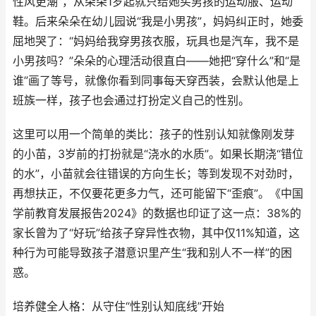
性风更潮”，从朵朵1岁起就只给她买男孩的运动服、运动
鞋。后来朵朵在幼儿园说“我是小男孩”，妈妈纠正时，她委
屈地哭了：“妈妈给我穿男孩衣服，玩具也是汽车，我不是
小男孩吗？”朵朵的心理活动很直白——她把“穿什么”和“是
谁”画了等号，就像你看到同事每天穿西装，会默认他是上
班族一样，孩子也会通过打扮定义自己的性别。
这里可以用一个简单的类比：孩子的性别认知就像刚发芽
的小苗，3岁前的打扮就是“浇水的水质”。如果长期浇“错位
的水”，小苗就会往错误的方向生长；等到发现不对劲时，
再想扶正，不仅要花更多力气，还可能留下“歪痕”。《中国
学前教育发展报告2024》的数据也印证了这一点：38%的
家长曾为了“好玩”给孩子穿异性衣物，其中仅11%知道，这
种行为可能导致孩子潜意识里产生“我和别人不一样”的困
惑。
培养健全人格：从守住“性别认知底线”开始