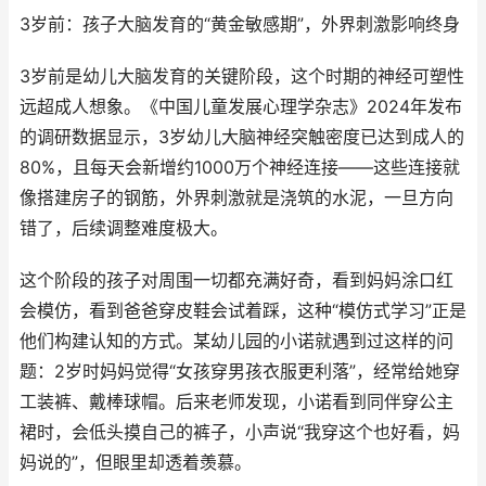
3岁前：孩子大脑发育的“黄金敏感期”，外界刺激影响终身
3岁前是幼儿大脑发育的关键阶段，这个时期的神经可塑性
远超成人想象。《中国儿童发展心理学杂志》2024年发布
的调研数据显示，3岁幼儿大脑神经突触密度已达到成人的
80%，且每天会新增约1000万个神经连接——这些连接就
像搭建房子的钢筋，外界刺激就是浇筑的水泥，一旦方向
错了，后续调整难度极大。
这个阶段的孩子对周围一切都充满好奇，看到妈妈涂口红
会模仿，看到爸爸穿皮鞋会试着踩，这种“模仿式学习”正是
他们构建认知的方式。某幼儿园的小诺就遇到过这样的问
题：2岁时妈妈觉得“女孩穿男孩衣服更利落”，经常给她穿
工装裤、戴棒球帽。后来老师发现，小诺看到同伴穿公主
裙时，会低头摸自己的裤子，小声说“我穿这个也好看，妈
妈说的”，但眼里却透着羡慕。