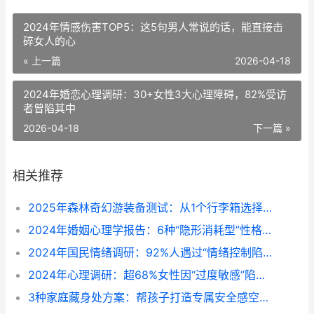
2024年情感伤害TOP5：这5句男人常说的话，能直接击
碎女人的心
« 上一篇
2026-04-18
2024年婚恋心理调研：30+女性3大心理障碍，82%受访
者曾陷其中
2026-04-18
下一篇 »
相关推荐
2025年森林奇幻游装备测试：从1个行李箱选择看你潜在魅力深度
2024年婚姻心理学报告：6种“隐形消耗型”性格，正在拉低你的离婚抵抗力
2024年国民情绪调研：92%人遇过“情绪控制陷阱”，3个方法跳出“堵情绪”怪圈
2024年心理调研：超68%女性因“过度敏感”陷入情绪内耗，3个方法帮你跳出猜疑怪圈
3种家庭藏身处方案：帮孩子打造专属安全感空间（2024亲子空间设计参考）