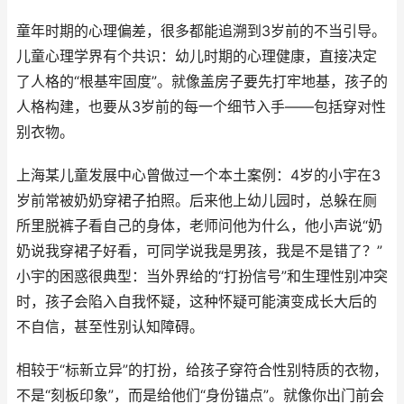
童年时期的心理偏差，很多都能追溯到3岁前的不当引导。
儿童心理学界有个共识：幼儿时期的心理健康，直接决定
了人格的“根基牢固度”。就像盖房子要先打牢地基，孩子的
人格构建，也要从3岁前的每一个细节入手——包括穿对性
别衣物。
上海某儿童发展中心曾做过一个本土案例：4岁的小宇在3
岁前常被奶奶穿裙子拍照。后来他上幼儿园时，总躲在厕
所里脱裤子看自己的身体，老师问他为什么，他小声说“奶
奶说我穿裙子好看，可同学说我是男孩，我是不是错了？”
小宇的困惑很典型：当外界给的“打扮信号”和生理性别冲突
时，孩子会陷入自我怀疑，这种怀疑可能演变成长大后的
不自信，甚至性别认知障碍。
相较于“标新立异”的打扮，给孩子穿符合性别特质的衣物，
不是“刻板印象”，而是给他们“身份锚点”。就像你出门前会