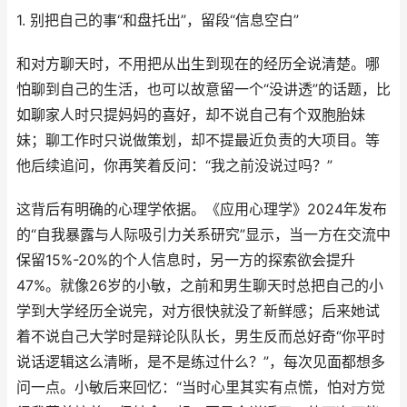
1. 别把自己的事“和盘托出”，留段“信息空白”
和对方聊天时，不用把从出生到现在的经历全说清楚。哪
怕聊到自己的生活，也可以故意留一个“没讲透”的话题，比
如聊家人时只提妈妈的喜好，却不说自己有个双胞胎妹
妹；聊工作时只说做策划，却不提最近负责的大项目。等
他后续追问，你再笑着反问：“我之前没说过吗？”
这背后有明确的心理学依据。《应用心理学》2024年发布
的“自我暴露与人际吸引力关系研究”显示，当一方在交流中
保留15%-20%的个人信息时，另一方的探索欲会提升
47%。就像26岁的小敏，之前和男生聊天时总把自己的小
学到大学经历全说完，对方很快就没了新鲜感；后来她试
着不说自己大学时是辩论队队长，男生反而总好奇“你平时
说话逻辑这么清晰，是不是练过什么？”，每次见面都想多
问一点。小敏后来回忆：“当时心里其实有点慌，怕对方觉