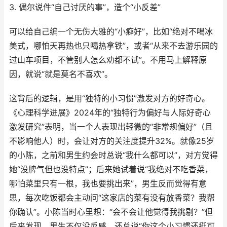
3. 偶尔说件“自己讨厌的事”，造个“小反差”
可以给自己编一个无伤大雅的“小癖好”，比如“绝对不喝冰
美式，哪怕天再热也只喝热拿铁”，或者“从来不去游乐园的
过山车项目，不管别人怎么劝都不试”。不用马上解释原
因，就说“就是莫名不喜欢”。
这背后的逻辑，是用“独特的小习惯”激发对方的好奇心。
《心理科学进展》2024年的“独特行为偏好与人际好奇心
激发研究”表明，当一个人表现出轻微的“非常规偏好”（且
不影响他人）时，会让对方的关注度提升32%。就像25岁
的小陈，之前和男生约会时总说“我什么都可以”，对方觉得
她“没脾气但也没特点”；后来她试着说“我绝对不吃香菜，
哪怕菜里只有一根，我也要挑出来”，男生反而觉得有意
思，每次吃饭都会主动问“这家店的菜有没有放香菜？我帮
你确认”。小陈当时心里想：“会不会让他觉得我挑剔？”但
后来发现，男生不仅没反感，还总说“你这个小习惯还挺可