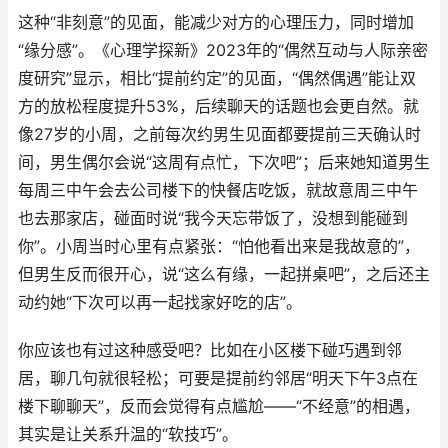
这种“非刻意”的见面，能减少对方的心理压力，同时增加
“缘分感”。《心理学探新》2023年的“偶然互动与人际亲密
度研究”显示，相比“提前约定”的见面，“偶然偶遇”能让双
方的放松程度提升53%，后续聊天的话题也会更自然。就
像27岁的小周，之前每次约男生见面都要提前三天确认时
间，男生偶尔会说“这周有点忙，下次吧”；后来她知道男生
每周三中午会去公司楼下的快餐店吃饭，就故意周三中午
也去那家店，碰面时说“我今天忘带饭了，没想到能碰到
你”。小周当时心里有点紧张：“怕他看出来是我故意的”，
但男生反而很开心，说“这么有缘，一起拼桌吧”，之后还主
动约她“下次可以再一起找家好吃的店”。
你应该也有过这种感受吧？比如在小区楼下碰巧遇到邻
居，聊几句就很轻松；可要是提前约邻居“明天下午3点在
楼下聊聊天”，反而会觉得有点尴尬——“不经意”的相遇，
其实是让关系升温的“软技巧”。