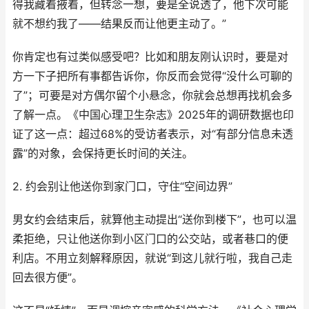
得我藏着掖着，但转念一想，要是全说透了，他下次可能
就不想约我了——结果反而让他更主动了。”
你肯定也有过类似感受吧？比如和朋友刚认识时，要是对
方一下子把所有事都告诉你，你反而会觉得“没什么可聊的
了”；可要是对方偶尔留个小悬念，你就会总想再找机会多
了解一点。《中国心理卫生杂志》2025年的调研数据也印
证了这一点：超过68%的受访者表示，对“有部分信息未透
露”的对象，会保持更长时间的关注。
2. 约会别让他送你到家门口，守住“空间边界”
男女约会结束后，就算他主动提出“送你到楼下”，也可以温
柔拒绝，只让他送你到小区门口的公交站，或者巷口的便
利店。不用立刻解释原因，就说“到这儿就行啦，我自己走
回去很方便”。