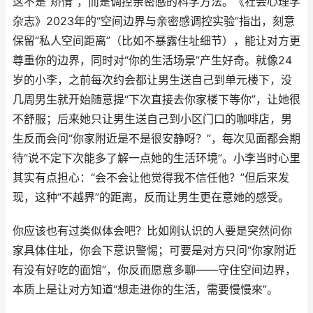
这不是“矫情”，而是调控亲密感的科学方法。《社会心理学
杂志》2023年的“空间边界与亲密感调控实验”指出，刻意
保留“私人空间距离”（比如不暴露住址细节），能让对方更
尊重你的边界，同时对“你的生活场景”产生好奇。就像24
岁的小李，之前每次约会都让男生送自己到单元楼下，没
几周男生就开始随意提“下次直接去你家楼下等你”，让她很
不舒服；后来她只让男生送自己到小区门口的咖啡店，男
生反而会问“你家附近是不是很安静呀？”，每次见面都会期
待“说不定下次能多了解一点她的生活环境”。小李当时心里
其实有点担心：“会不会让他觉得我不信任他？”但后来发
现，这种“不越界”的距离，反而让男生更在意她的感受。
你应该也有过类似体会吧？比如刚认识的人要是突然问你
家具体住址，你会下意识警惕；可要是对方只问“你家附近
有没有好吃的面馆”，你反而愿意多聊——守住空间边界，
本质上是让对方知道“想走进你的生活，需要慢慢來”。