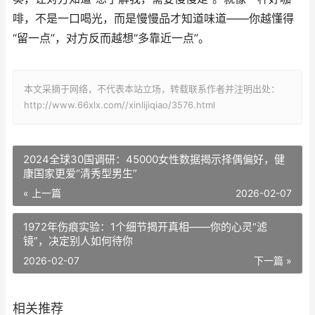
啡，不是一口喝光，而是慢慢品才知道味道——你越懂得
“留一点”，对方反而越想“多靠近一点”。
本文采摘于网络，不代表本站立场，转载联系作者并注明出处：
http://www.66xlx.com//xinlijiqiao/3576.html
2024全球30国调研：45000女性数据揭示择偶偏好，健
康国家更爱“清秀型男生”
« 上一篇
2026-02-07
1972年伤痕实验：1个细节揭开真相——你的心灵“滤
镜”，决定别人如何待你
2026-02-07
下一篇 »
相关推荐