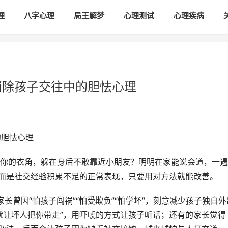
理
八字心理
局王解梦
心理测试
心理疾病
消除孩子交往中的胆怯心理
的胆怯心理
你的衣角，躲在身后不敢靠近小朋友？明明在家能说会道，一遇
，而是社交经验积累不足的正常表现，只要用对方法就能改善。
家长曾因“怕孩子闯祸”“怕受欺负”“怕学坏”，刻意减少孩子独自外
就让坏人把你带走”，用吓唬的方式让孩子听话；还有的家长觉得