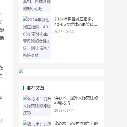
为
2024年男性减压指南：
耍
40-65岁群体心血管风险
超女性3倍，别让“硬扛”拖
复默
2025-10-23
垮身体
他
在
主
推荐文章
励
读心术：提升人际交往的
神秘技巧
，
2023-06-11
子
读心术：心理学视角下的