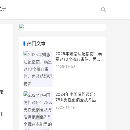
关于
热门文章
2025年婚恋适配指南：满
足这10个核心条件，再谈
结婚更稳妥
2025-11-02
到
2024年中国情侣调研：
78%男性更偏爱从背后拥
抱伴侣？5个藏在本能里
2025-11-19
的真相，帮你读懂他的小
出
心思