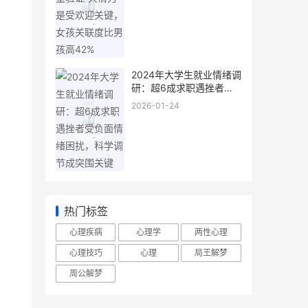
孩高42%
2024年大学生就业情绪调
研：超6成求职遇挫者受
负面情绪困扰，科学调节
2026-01-24
成突围关键
热门标签
心理疾病
心理学
两性心理
心理技巧
心理
局王解梦
周公解梦