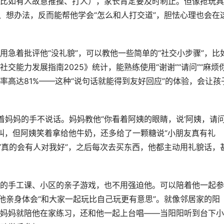
比如有人故意推搡、打人），家长肯定要及时制止。但像抢玩具
、想办法，反而能帮他学会“怎么和人打交道”，胆怯心理也会在
急着批评他“没礼貌”，可以教他一些简单的“社交小步骤”，比
能力发展指南2025》统计，能熟练使用“谢谢”“请问”“麻烦你
高达81%——这种“说句话就能得到友好回应”的体验，会让孩
着妈妈的手不说话。妈妈教他“你看着阿姨的眼睛，说‘阿姨，请
子叫，但阿姨笑着拿给他牛奶，还多给了一颗糖说“小朋友真有礼
问’真的会有人对我好”，之后每次去买东西，他都主动用礼貌话，
的手工课、小区的亲子游戏，也不用强迫他。可以陪着他一起参
他亲身体会“和大家一起玩比自己玩更有意思”。就像邻居家的阳
妈妈就陪他在家练习，还和他一起上台唱——当阳阳听到台下小