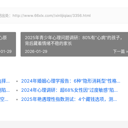
www.66xlx.com//xinlijiqiao/3356.html
心原
2025年青少年心理问题调研：80%有“心病”的孩子，
背后藏着情绪不稳的家长
-01-29
2026-01-29
下一篇 
2025年森林奇幻游装备测试：从1个行李箱选择看你潜在魅力深度
2024年婚姻心理学报告：6种“隐形消耗型”性格，正在拉低你的离婚抵抗力
2024年国民情绪调研：92%人遇过“情绪控制陷阱”，3个方法跳出“堵情绪”怪圈
2024年心理调研：超68%女性因“过度敏感”陷入情绪内耗，3个方法帮你跳出猜疑怪圈
3种家庭藏身处方案：帮孩子打造专属安全感空间（2024亲子空间设计参考）
2025年艳遇理性指数测试：4个藏钱选项，测出你面对诱惑的真实克制力