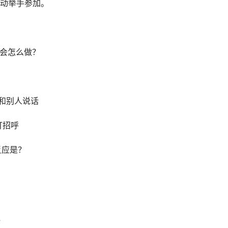
动举手参加。
他会怎么做？
动和别人说话
打招呼
反应是？
”