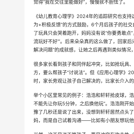
觉得“我在交往里能做好”，慢慢就不胆怯了。
《幼儿教育心理学》2024年的追踪研究也支持
为+积极反馈”的方式鼓励，6个月后孩子的社交
了玩具只会哭着跑开，妈妈没有说“你要勇敢点”
流玩好不好’”。后来朵朵真的这么做了，回家后
解决问题”的成就感，让她之后再遇到类似情况
很多家长看到孩子和同伴起冲突，比如抢玩具、
方，要么帮孩子“讨说法”。但《应用心理学》2
时，家长旁观让孩子自己解决的，比家长介入的
举个小区里常见的例子：浩浩和轩轩抢皮球，浩
不能先让你玩5分钟，之后换他玩”。浩浩刚开
豫了几秒还是说了出来，没想到轩轩居然点头了
妈，而是自己试着沟通——比如有小朋友想玩他