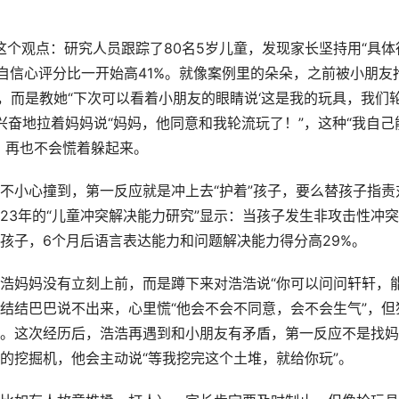
这个观点：研究人员跟踪了80名5岁儿童，发现家长坚持用“具体
自信心评分比一开始高41%。就像案例里的朵朵，之前被小朋友
，而是教她“下次可以看着小朋友的眼睛说‘这是我的玩具，我们
兴奋地拉着妈妈说“妈妈，他同意和我轮流玩了！”，这种“我自己
，再也不会慌着躲起来。
不小心撞到，第一反应就是冲上去“护着”孩子，要么替孩子指责
023年的“儿童冲突解决能力研究”显示：当孩子发生非攻击性冲突
孩子，6个月后语言表达能力和问题解决能力得分高29%。
浩妈妈没有立刻上前，而是蹲下来对浩浩说“你可以问问轩轩，
始结结巴巴说不出来，心里慌“他会不会不同意，会不会生气”，但
。这次经历后，浩浩再遇到和小朋友有矛盾，第一反应不是找妈
的挖掘机，他会主动说“等我挖完这个土堆，就给你玩”。