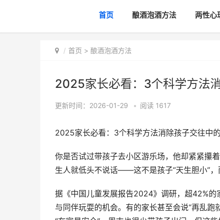
首页
酿酒泡酒方法
两性心
首页
>
酿酒泡酒方法
2025家长必看：3个科学方法
更新时间：2026-01-29
•
阅读
1617
2025家长必看：3个科学方法消除孩子交往中
你是否试过带孩子去小区游乐场，他却紧紧攥着
生人就低头不说话——这不是孩子“天生胆小”
据《中国儿童发展报告2024》调研，超42%的
与同伴玩耍的机会。有的家长甚至会说“再乱跑