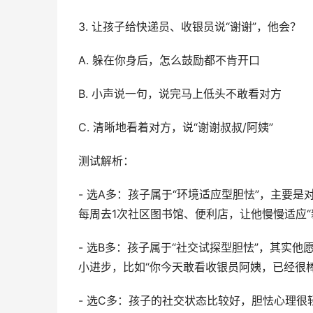
3. 让孩子给快递员、收银员说“谢谢”，他会？
A. 躲在你身后，怎么鼓励都不肯开口
B. 小声说一句，说完马上低头不敢看对方
C. 清晰地看着对方，说“谢谢叔叔/阿姨”
测试解析：
- 选A多：孩子属于“环境适应型胆怯”，主要
每周去1次社区图书馆、便利店，让他慢慢适应“
- 选B多：孩子属于“社交试探型胆怯”，其实
小进步，比如“你今天敢看收银员阿姨，已经很棒
- 选C多：孩子的社交状态比较好，胆怯心理