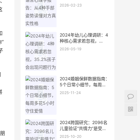
、
对方真实性格
2026-02-23
这
如
2024年幼儿心理调研：4
种核心需求若忽视，
”
35.2%孩子会出现问题行
2026-05-19
子
为
问
2024婚姻保鲜数据指南：
5个日常小细节，每周多
花5小时守住爱情
甚
2025-11-24
2024跨国研究：2096名
儿童验证“共情力”是受欢
朋
迎关键，女孩关联度比男
2025-10-20