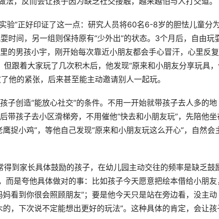
些做法，反而会让孩子因为缺乏社交接触，越来越怕与人打交道。
实验”正好印证了这一点：研究人员将60名6-8岁的胆怯儿童分
耍时间，另一组则保持原有“少外出”的状态。3个月后，自由玩
验里的男孩小宇，刚开始每次靠近小朋友都会手心冒汗，心里反
”，但跟着大家玩了几次积木后，他发现“原来和小朋友分享玩具，
冲散了他的紧张，后来甚至能主动邀请别人一起玩。
孩子创造“能放心社交”的条件。不用一开始就带孩子去人多的地
后带孩子去小区滑梯旁，不用催他“快去和小朋友玩”，先陪他坐
鹰捉小鸡”，等他自己发现“原来和小朋友玩这么开心”，自然会
经常得到家长具体鼓励的孩子，在幼儿园主动交往的频率是缺乏鼓
胆点”，而是夸他具体做对的事：比如孩子今天愿意把绘本借给小朋友
妈妈看到你很会照顾朋友”；要是他今天只是站在旁边看，没主动
木的，下次说不定能想出更好的玩法”。这种具体的肯定，会让孩