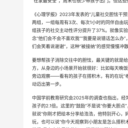
“在家最安全”，周末也很少带孩子出门。但这
《心理学报》2023年发表的“儿童社交胆怯干预
两组，一组每周有3次、每次1小时的同伴自由玩
组孩子的社交主动性评分提升了37%。就像实
念“他们会不会不喜欢我”“我要是说错话怎么办
们会笑着说谢谢”，这种“被接纳”的感觉慢慢
要想帮孩子消除交往中的胆怯，最关键的就是给
方，从身边的小场景开始就很好：比如每天晚饭
旁边观察——看有的孩子在搭积木，有的在玩“老
动迈出第一步。
中国学前教育研究会2025年的调查也指出，
孩子的2.1倍。这里的“鼓励”不是说“你要大
就说“你刚才把绘本分享给浩浩，他特别开心，
玩，也可以说“你今天观察到小朋友是怎么搭积