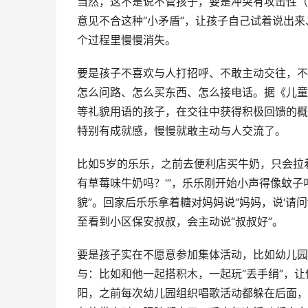
当然，这不是说不管孩子，要是冲突有攻击性（
意见不合这种“小矛盾”，让孩子自己试着说出来
个过程里慢慢消失。
要是孩子不喜欢与人打招呼、不敢主动交往，不用
怎么问路、怎么买东西、怎么接电话。据《儿童社交
等礼貌用语的孩子，在交往中获得积极回馈的概率
特别有成就感，慢慢就敢主动与人交流了。
比如5岁的乐乐，之前去便利店买牛奶，只会拉
有草莓味牛奶吗？’”，乐乐刚开始小声得像蚊
貌”。回家后乐乐拿着糖对妈妈说“妈妈，说‘请
至看到小区保安叔叔，会主动说“叔叔好”。
要是孩子实在不愿意参加集体活动，比如幼儿园
与：比如和他一起搭积木，一起玩“丢手绢”，让
阳，之前每次幼儿园组织唱歌活动都躲在后面，