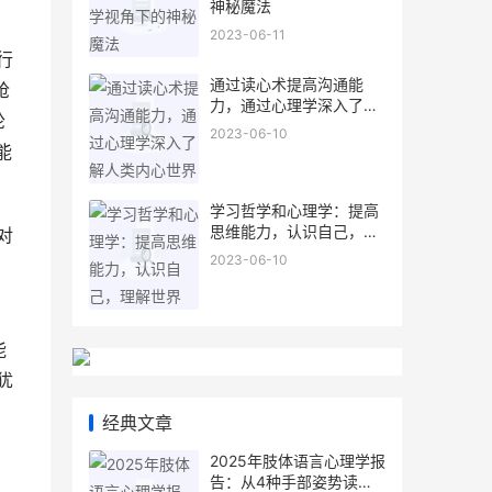
神秘魔法
2023-06-11
行
通过读心术提高沟通能
抢
力，通过心理学深入了解
轮
人类内心世界
2023-06-10
能
学习哲学和心理学：提高
思维能力，认识自己，理
对
解世界
2023-06-10
能
犹
经典文章
2025年肢体语言心理学报
告：从4种手部姿势读懂