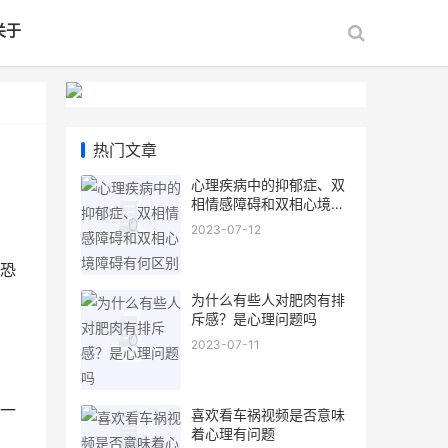
关于
热门文章
心理疾病中的抑郁症、双
相情感障碍和双相心境障
碍有何区别
2023-07-12
恐
为什么有些人对肥肉有排
斥感？是心理问题吗
2023-07-11
一
喜欢看车祸视频是否意味
着心理有问题