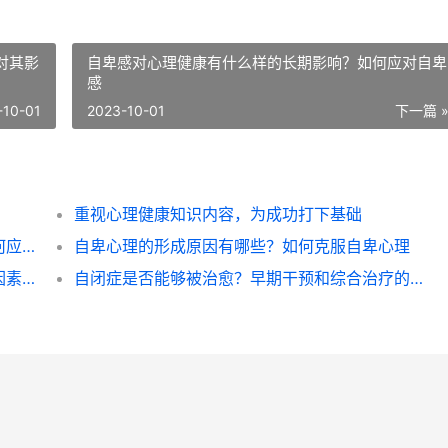
对其影
自卑感对心理健康有什么样的长期影响？如何应对自卑
感
-10-01
2023-10-01
下一篇 
重视心理健康知识内容，为成功打下基础
自卑感对心理健康有什么样的长期影响？如何应对自卑感
自卑心理的形成原因有哪些？如何克服自卑心理
自闭症的遗传因素、环境因素和神经生物学因素对其影响分别是什么
自闭症是否能够被治愈？早期干预和综合治疗的作用与方法