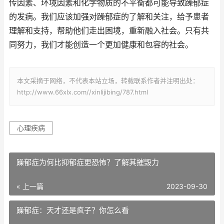
传因素、环境因素和化学物质的不平衡都可能导致躁郁症
的发病。我们应该加强对躁郁症的了解和关注，给予患者
理解和支持，帮助他们走出困境，重新融入社会。只有共
同努力，我们才能创造一个更加健康和包容的社会。
本文采摘于网络，不代表本站立场，转载联系作者并注明出处：
http://www.66xlx.com//xinlijibing/787.html
心理疾病
躁郁症为何比抑郁症更恐怖？了解其摧毁力
« 上一篇
2023-09-30
躁郁症：天才还是疯子？你怎么看