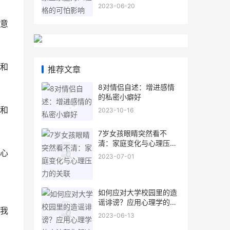
2023-06-20
意
和
推荐文章
8对情侣自述：增进感情
的私密小癖好
和
2023-10-16
7岁女孩眼睛突然看不
清：家庭变化与心理压力
心
的关联
2023-07-01
如何应对大学校园里的造
谣诽谤？应用心理学的方
我
法帮你解决
2023-06-13